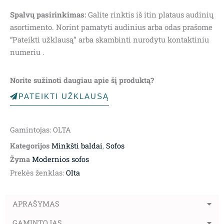
Spalvų pasirinkimas:
Galite rinktis iš itin plataus audinių
asortimento. Norint pamatyti audinius arba odas prašome
“Pateikti užklausą” arba skambinti nurodytu kontaktiniu
numeriu .
Norite sužinoti daugiau apie šį produktą?
PATEIKTI UŽKLAUSĄ
Gamintojas: OLTA
Kategorijos
Minkšti baldai
,
Sofos
Žyma
Modernios sofos
Prekės ženklas:
Olta
APRAŠYMAS
GAMINTOJAS