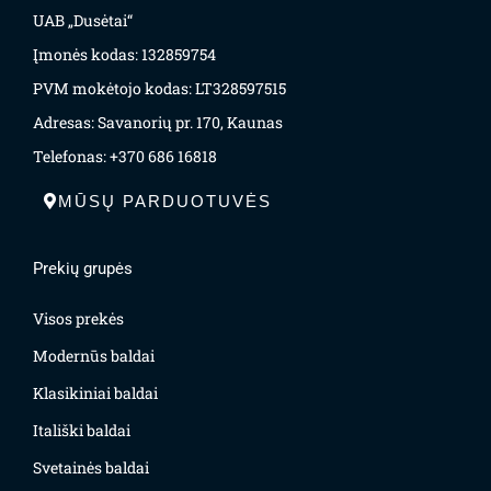
UAB „Dusėtai“
Įmonės kodas: 132859754
PVM mokėtojo kodas: LT328597515
Adresas: Savanorių pr. 170, Kaunas
Telefonas: +370 686 16818
MŪSŲ PARDUOTUVĖS
Prekių grupės
Visos prekės
Modernūs baldai
Klasikiniai baldai
Itališki baldai
Svetainės baldai