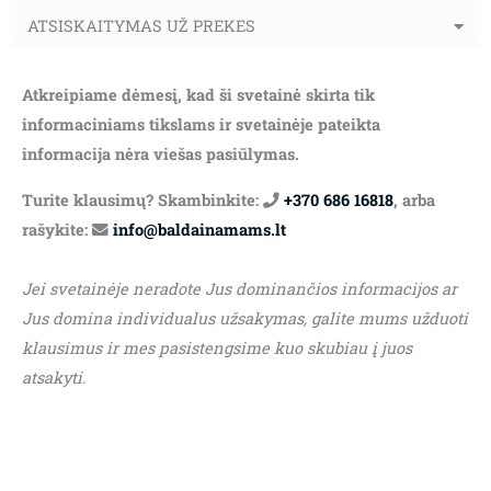
ATSISKAITYMAS UŽ PREKES
Atkreipiame dėmesį, kad ši svetainė skirta tik
informaciniams tikslams ir svetainėje pateikta
informacija nėra viešas pasiūlymas.
Turite klausimų? Skambinkite:
+370 686 16818
, arba
rašykite:
info@baldainamams.lt
Jei svetainėje neradote Jus dominančios informacijos ar
Jus domina individualus užsakymas, galite mums užduoti
klausimus ir mes pasistengsime kuo skubiau į juos
atsakyti.