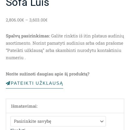
Sofa Luis
Price
2,806.00
€
–
3,603.00
€
range:
2,806.00€
Spalvų pasirinkimas:
Galite rinktis iš itin plataus audinių
through
asortimento. Norint pamatyti audinius arba odas prašome
3,603.00€
“Pateikti užklausą” arba skambinti nurodytu kontaktiniu
numeriu .
Norite sužinoti daugiau apie šį produktą?
PATEIKTI UŽKLAUSĄ
Išmatavimai: