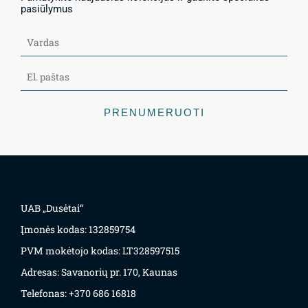
pasiūlymus
PRENUMERUOTI
UAB „Dusėtai“
Įmonės kodas: 132859754
PVM mokėtojo kodas: LT328597515
Adresas: Savanorių pr. 170, Kaunas
Telefonas: +370 686 16818