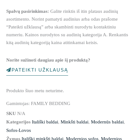
Spalvų pasirinkimas:
Galite rinktis iš itin plataus audinių
asortimento. Norint pamatyti audinius arba odas prašome
“Pateikti užklausą” arba skambinti nurodytu kontaktiniu
numeriu. Kainos nurodytos su audinių kategorija A. Renkantis
kitą audinių kategoriją kaina atitinkamai keisis.
Norite sužinoti daugiau apie šį produktą?
PATEIKTI UŽKLAUSĄ
Produkto šiuo metu neturime.
Gamintojas: FAMILY BEDDING
SKU
N/A
Kategorijos
Itališki baldai
,
Minkšti baldai
,
Modernūs baldai
,
Sofos-Lovos
Žymos
Itališki minkšti baldai
,
Modernios sofos
,
Modernios