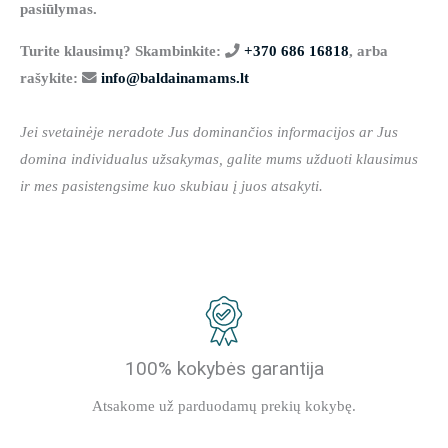
pasiūlymas.
Turite klausimų? Skambinkite:
+370 686 16818
, arba
rašykite:
info@baldainamams.lt
Jei svetainėje neradote Jus dominančios informacijos ar Jus
domina individualus užsakymas, galite mums užduoti klausimus
ir mes pasistengsime kuo skubiau į juos atsakyti.
100% kokybės garantija
Atsakome už parduodamų prekių kokybę.