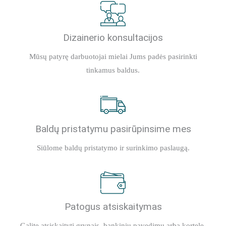
Dizainerio konsultacijos
Mūsų patyrę darbuotojai mielai Jums padės pasirinkti
tinkamus baldus.
Baldų pristatymu pasirūpinsime mes
Siūlome baldų pristatymo ir surinkimo paslaugą.
Patogus atsiskaitymas
Galite atsiskaityti grynais, bankiniu pavedimu arba kortele.