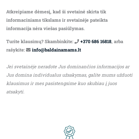
Atkreipiame dėmesį, kad ši svetainė skirta tik
informaciniams tikslams ir svetainėje pateikta
informacija nėra viešas pasiūlymas.
Turite klausimų? Skambinkite:
+370 686 16818
, arba
rašykite:
info@baldainamams.lt
Jei svetainėje neradote Jus dominančios informacijos ar
Jus domina individualus užsakymas, galite mums užduoti
klausimus ir mes pasistengsime kuo skubiau į juos
atsakyti.