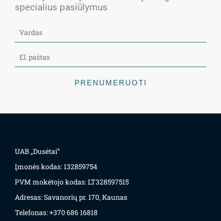
specialius pasiūlymus
PRENUMERUOTI
UAB „Dusėtai“
Įmonės kodas: 132859754
PVM mokėtojo kodas: LT328597515
Adresas: Savanorių pr. 170, Kaunas
Telefonas: +370 686 16818