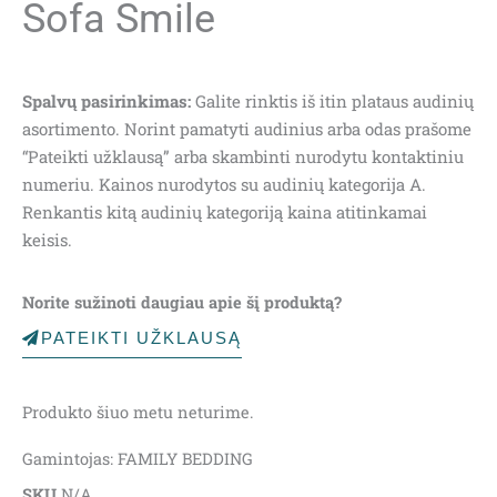
Sofa Smile
Spalvų pasirinkimas:
Galite rinktis iš itin plataus audinių
asortimento. Norint pamatyti audinius arba odas prašome
“Pateikti užklausą” arba skambinti nurodytu kontaktiniu
numeriu. Kainos nurodytos su audinių kategorija A.
Renkantis kitą audinių kategoriją kaina atitinkamai
keisis.
Norite sužinoti daugiau apie šį produktą?
PATEIKTI UŽKLAUSĄ
Produkto šiuo metu neturime.
Gamintojas: FAMILY BEDDING
SKU
N/A