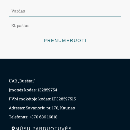
PRENUMERUOTI
UAB „Dusėtai“
Įmonės kodas: 132859754
PVM mokėtojo kodas: LT328597515
Adresas: Savanorių pr. 170, Kaunas
Telefonas: +370 686 16818
MŪSŲ PARDUOTUVĖS