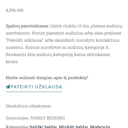
4,356.00
€
Spalvų pasirinkimas:
Galite rinktis iš itin plataus audinių
asortimento. Norint pamatyti audinius arba odas prašome
“Pateikti užklausą” arba skambinti nurodytu kontaktiniu
numeriu. Kainos nurodytos su audinių kategorija A.
Renkantis kitą audinių kategoriją kaina atitinkamai
keisis.
Norite sužinoti daugiau apie šį produktą?
PATEIKTI UŽKLAUSĄ
Išankstinis užsakymas
Gamintojas: FAMILY BEDDING
Kategorijos
Itališki baldai
,
Minkšti baldai
,
Modernūs