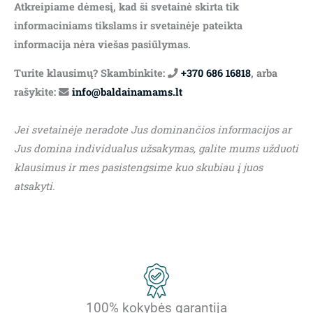
Atkreipiame dėmesį, kad ši svetainė skirta tik
informaciniams tikslams ir svetainėje pateikta
informacija nėra viešas pasiūlymas.
Turite klausimų? Skambinkite:
+370 686 16818
, arba
rašykite:
info@baldainamams.lt
Jei svetainėje neradote Jus dominančios informacijos ar
Jus domina individualus užsakymas, galite mums užduoti
klausimus ir mes pasistengsime kuo skubiau į juos
atsakyti.
100% kokybės garantija