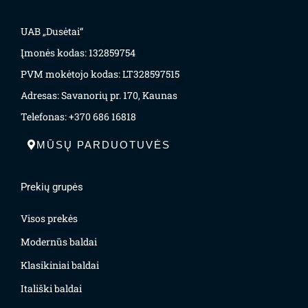
UAB „Dusėtai“
Įmonės kodas: 132859754
PVM mokėtojo kodas: LT328597515
Adresas: Savanorių pr. 170, Kaunas
Telefonas: +370 686 16818
MŪSŲ PARDUOTUVĖS
Prekių grupės
Visos prekės
Modernūs baldai
Klasikiniai baldai
Itališki baldai