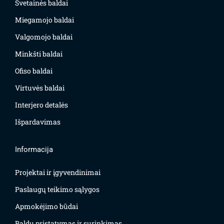
Svetainės baldai
Miegamojo baldai
Valgomojo baldai
Minkšti baldai
Ofiso baldai
Virtuvės baldai
Interjero detalės
Išpardavimas
Informacija
Projektai ir įgyvendinimai
Paslaugų teikimo sąlygos
Apmokėjimo būdai
Baldų pristatymas ir surinkimas