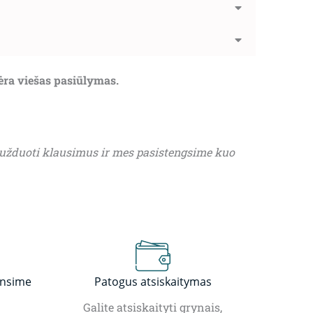
nėra viešas pasiūlymas.
 užduoti klausimus ir mes pasistengsime kuo
insime
Patogus atsiskaitymas
Galite atsiskaityti grynais,