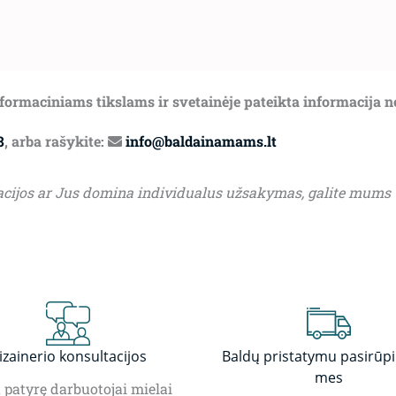
informaciniams tikslams ir svetainėje pateikta informacija 
8
, arba rašykite:
info@baldainamams.lt
acijos ar Jus domina individualus užsakymas, galite mums
izainerio konsultacijos
Baldų pristatymu pasirūp
mes
patyrę darbuotojai mielai