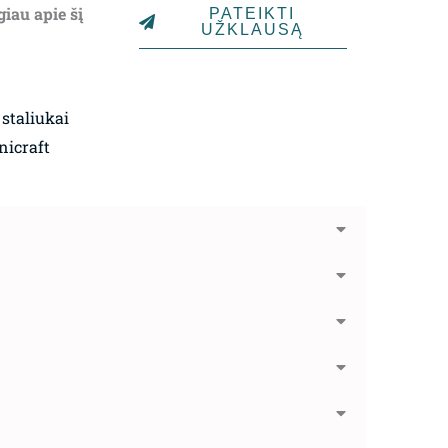
giau apie šį
PATEIKTI
UŽKLAUSĄ
 staliukai
nicraft