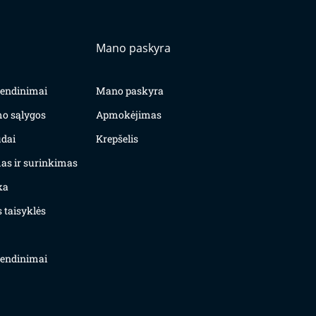
Mano paskyra
yvendinimai
Mano paskyra
mo sąlygos
Apmokėjimas
dai
Krepšelis
as ir surinkimas
ka
 taisyklės
yvendinimai