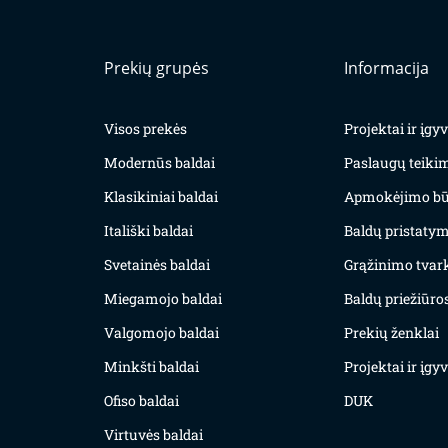
Prekių grupės
Informacija
Visos prekės
Projektai ir įg
Modernūs baldai
Paslaugų teiki
Klasikiniai baldai
Apmokėjimo bū
Itališki baldai
Baldų pristatym
Svetainės baldai
Grąžinimo tvar
Miegamojo baldai
Baldų priežiūros
Valgomojo baldai
Prekių ženklai
Minkšti baldai
Projektai ir įg
Ofiso baldai
DUK
Virtuvės baldai