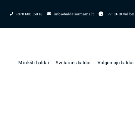
Pereiti
prie
+370 686 168 18
info@baldainamams.lt
I-V: 10-18 val bei
turinio
Minkšti baldai
Svetainės baldai
Valgomojo baldai