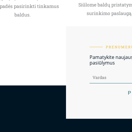
Siūlome baldų pristatym
padės pasirinkti tinkamus
surinkimo paslaugą
baldus.
PRENUMERU
Pamatykite naujausi
pasiūlymus
P