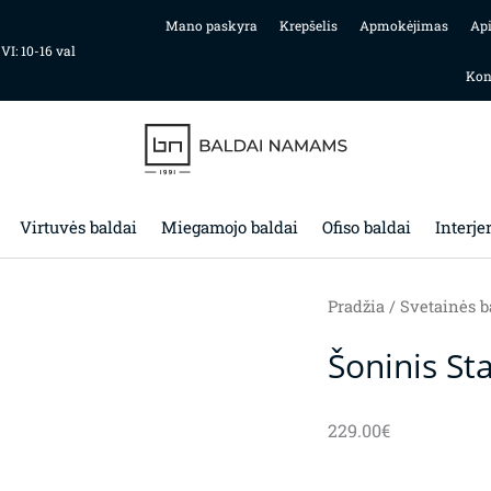
Mano paskyra
Krepšelis
Apmokėjimas
Ap
 VI: 10-16 val
Kon
Virtuvės baldai
Miegamojo baldai
Ofiso baldai
Interje
Pradžia
/
Svetainės b
Šoninis St
229.00
€