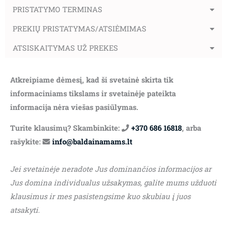
PRISTATYMO TERMINAS
PREKIŲ PRISTATYMAS/ATSIĖMIMAS
ATSISKAITYMAS UŽ PREKES
Atkreipiame dėmesį, kad ši svetainė skirta tik
informaciniams tikslams ir svetainėje pateikta
informacija nėra viešas pasiūlymas.
Turite klausimų? Skambinkite:
+370 686 16818
, arba
rašykite:
info@baldainamams.lt
Jei svetainėje neradote Jus dominančios informacijos ar
Jus domina individualus užsakymas, galite mums užduoti
klausimus ir mes pasistengsime kuo skubiau į juos
atsakyti.