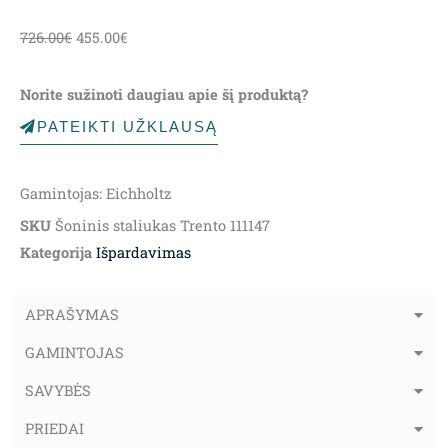
Original
Current
726.00
€
455.00
€
price
price
was:
is:
Norite sužinoti daugiau apie šį produktą?
726.00€.
455.00€.
PATEIKTI UŽKLAUSĄ
Gamintojas: Eichholtz
SKU
Šoninis staliukas Trento 111147
Kategorija
Išpardavimas
APRAŠYMAS
GAMINTOJAS
SAVYBĖS
PRIEDAI