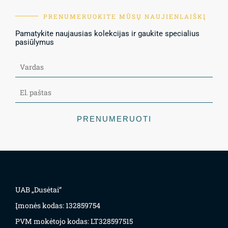
PRENUMERUOKITE MŪSŲ NAUJIENLAIŠKĮ
Pamatykite naujausias kolekcijas ir gaukite specialius
pasiūlymus
PRENUMERUOTI
UAB „Dusėtai“
Įmonės kodas: 132859754
PVM mokėtojo kodas: LT328597515