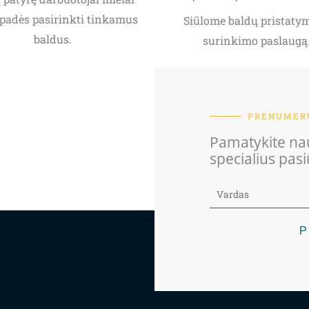
padės pasirinkti tinkamus
Siūlome baldų pristatym
baldus.
surinkimo paslaugą
PRENUMERU
Pamatykite nau
specialius pas
P