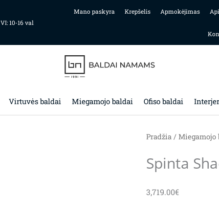
Mano paskyra
Krepšelis
Apmokėjimas
Ap
 VI: 10-16 val
Kon
Virtuvės baldai
Miegamojo baldai
Ofiso baldai
Interje
Pradžia
/
Miegamojo 
Spinta Sh
3,719.00
€