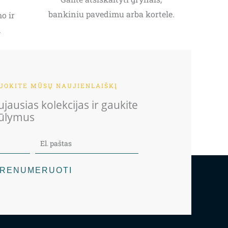
bankiniu pavedimu arba kortele.
o ir
.
OKITE MŪSŲ NAUJIENLAIŠKĮ
jausias kolekcijas ir gaukite
iūlymus
RENUMERUOTI