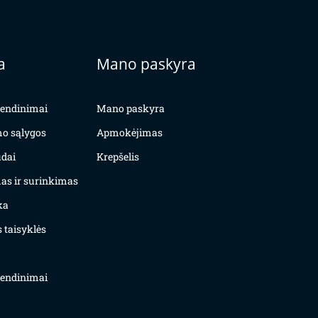
a
Mano paskyra
yvendinimai
Mano paskyra
mo sąlygos
Apmokėjimas
dai
Krepšelis
as ir surinkimas
ka
 taisyklės
yvendinimai