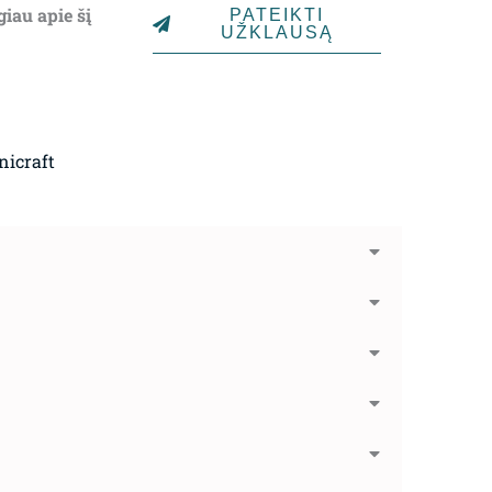
giau apie šį
PATEIKTI
UŽKLAUSĄ
nicraft