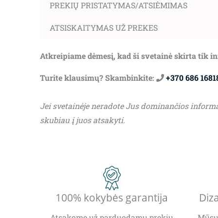
PREKIŲ PRISTATYMAS/ATSIĖMIMAS
ATSISKAITYMAS UŽ PREKES
Atkreipiame dėmesį, kad ši svetainė skirta tik 
Turite klausimų? Skambinkite:
+370 686 1681
Jei svetainėje neradote Jus dominančios inform
skubiau į juos atsakyti.
100% kokybės garantija
Diza
Atsakome už parduodamų prekių
Mūsų 