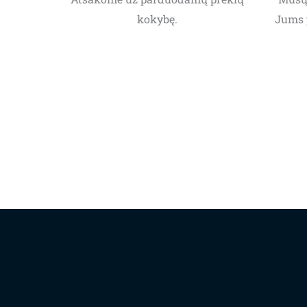
kokybę.
Jums 