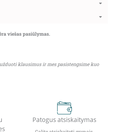
nėra viešas pasiūlymas.
 užduoti klausimus ir mes pasistengsime kuo
u
Patogus atsiskaitymas
es
Galite atsiskaityti grynais,