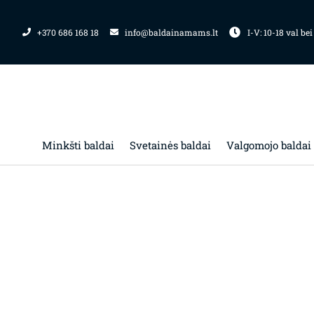
Pereiti
prie
+370 686 168 18
info@baldainamams.lt
I-V: 10-18 val bei
turinio
Minkšti baldai
Svetainės baldai
Valgomojo baldai