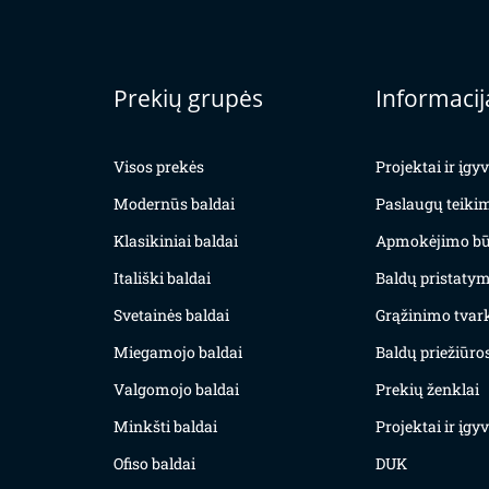
Prekių grupės
Informacij
Visos prekės
Projektai ir įg
Modernūs baldai
Paslaugų teiki
Klasikiniai baldai
Apmokėjimo bū
Itališki baldai
Baldų pristatym
Svetainės baldai
Grąžinimo tvar
Miegamojo baldai
Baldų priežiūros
Valgomojo baldai
Prekių ženklai
Minkšti baldai
Projektai ir įg
Ofiso baldai
DUK