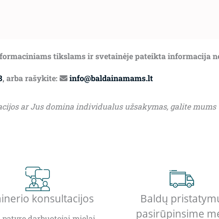
informaciniams tikslams ir svetainėje pateikta informacija 
8
, arba rašykite:
info@baldainamams.lt
acijos ar Jus domina individualus užsakymas, galite mums
inerio konsultacijos
Baldų pristatym
pasirūpinsime m
patyrę darbuotojai mielai