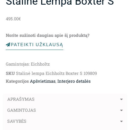
Stalinė Lempa Boxter S
495.00
€
Norite sužinoti daugiau apie šį produktą?
PATEIKTI UŽKLAUSĄ
Gamintojas: Eichholtz
SKU
Stalinė lempa Eichholtz Boxter S 109809
Kategorijos
Apšvietimas
,
Interjero detalės
APRAŠYMAS
GAMINTOJAS
SAVYBĖS