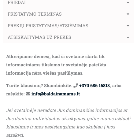
PRIEDAI
PRISTATYMO TERMINAS
PREKIŲ PRISTATYMAS/ATSIĖMIMAS
ATSISKAITYMAS UŽ PREKES
Atkreipiame dėmesį, kad ši svetainė skirta tik
informaciniams tikslams ir svetainėje pateikta
informacija nėra viešas pasiūlymas.
Turite klausimų? Skambinkite:
+370 686 16818
, arba
rašykite:
info@baldainamams.lt
Jei svetainėje neradote Jus dominančios informacijos ar
Jus domina individualus užsakymas, galite mums užduoti
klausimus ir mes pasistengsime kuo skubiau į juos
atsakyti.