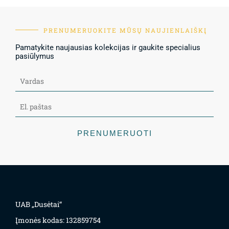
PRENUMERUOKITE MŪSŲ NAUJIENLAIŠKĮ
Pamatykite naujausias kolekcijas ir gaukite specialius
pasiūlymus
PRENUMERUOTI
UAB „Dusėtai“
Įmonės kodas: 132859754