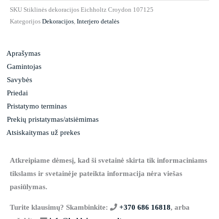
SKU
Stiklinės dekoracijos Eichholtz Croydon 107125
Croydon
Kategorijos
Dekoracijos
,
Interjero detalės
Aprašymas
Gamintojas
Savybės
Priedai
Pristatymo terminas
Prekių pristatymas/atsiėmimas
Atsiskaitymas už prekes
Atkreipiame dėmesį, kad ši svetainė skirta tik informaciniams
tikslams ir svetainėje pateikta informacija nėra viešas
pasiūlymas.
Turite klausimų? Skambinkite:
+370 686 16818
, arba