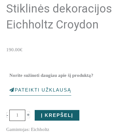
Stiklinės dekoracijos
Eichholtz Croydon
190.00
€
Norite sužinoti daugiau apie šį produktą?
PATEIKTI UŽKLAUSĄ
produkto
kiekis:
+
-
Į KREPŠELĮ
Stiklinės
Gamintojas: Eichholtz
dekoracijos
Eichholtz