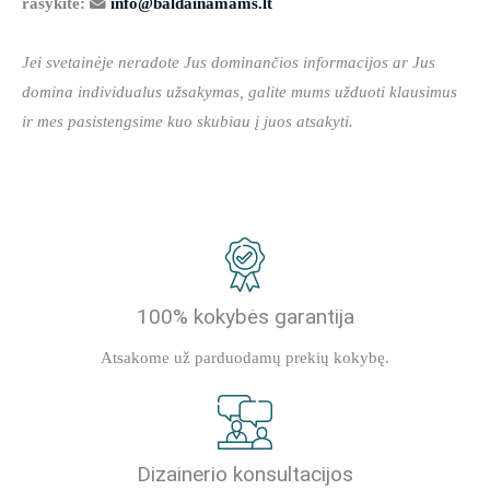
rašykite:
info@baldainamams.lt
Jei svetainėje neradote Jus dominančios informacijos ar Jus
domina individualus užsakymas, galite mums užduoti klausimus
ir mes pasistengsime kuo skubiau į juos atsakyti.
100% kokybės garantija
Atsakome už parduodamų prekių kokybę.
Dizainerio konsultacijos