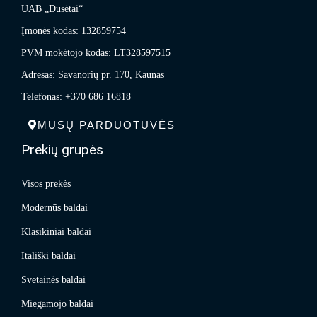
UAB „Dusėtai“
Įmonės kodas: 132859754
PVM mokėtojo kodas: LT328597515
Adresas: Savanorių pr. 170, Kaunas
Telefonas: +370 686 16818
MŪSŲ PARDUOTUVĖS
Prekių grupės
Visos prekės
Modernūs baldai
Klasikiniai baldai
Itališki baldai
Svetainės baldai
Miegamojo baldai