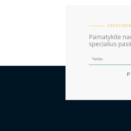
PRENUMER
Pamatykite nau
specialius pas
P