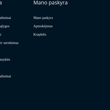
a
Mano paskyra
ndinimai
Mano paskyra
sąlygos
Apmokėjimas
i
Krepšelis
ir surinkimas
aisyklės
ndinimai