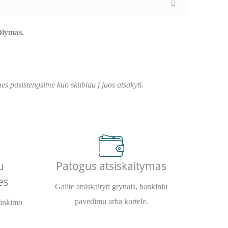
iūlymas.
s pasistengsime kuo skubiau į juos atsakyti.
u
Patogus atsiskaitymas
es
Galite atsiskaityti grynais, bankiniu
pavedimu arba kortele.
rinkimo