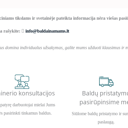
ciniams tikslams ir svetainėje pateikta informacija nėra viešas pas
ba rašykite:
info@baldainamams.lt
Jus domina individualus užsakymas, galite mums užduoti klausimus ir me
inerio konsultacijos
Baldų pristatym
pasirūpinsime m
patyrę darbuotojai mielai Jums
s pasirinkti tinkamus baldus.
Siūlome baldų pristatymo ir su
paslaugą.