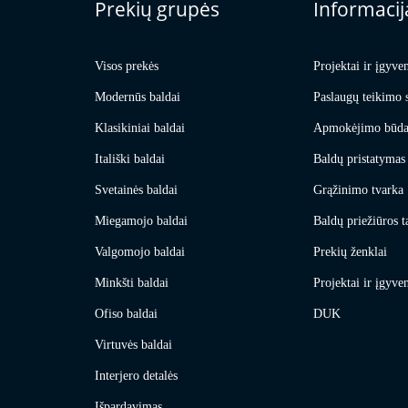
Prekių grupės
Informacij
Visos prekės
Projektai ir įgyve
Modernūs baldai
Paslaugų teikimo 
Klasikiniai baldai
Apmokėjimo būda
Itališki baldai
Baldų pristatymas 
Svetainės baldai
Grąžinimo tvarka
Miegamojo baldai
Baldų priežiūros t
Valgomojo baldai
Prekių ženklai
Minkšti baldai
Projektai ir įgyve
Ofiso baldai
DUK
Virtuvės baldai
Interjero detalės
Išpardavimas