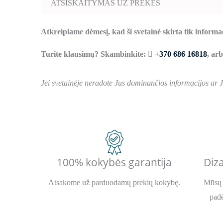
ATSISKAITYMAS UŽ PREKES
Atkreipiame dėmesį, kad ši svetainė skirta tik informa
Turite klausimų? Skambinkite:
+370 686 16818
, ar
Jei svetainėje neradote Jus dominančios informacijos ar 
100% kokybės garantija
Diza
Atsakome už parduodamų prekių kokybę.
Mūsų 
padė