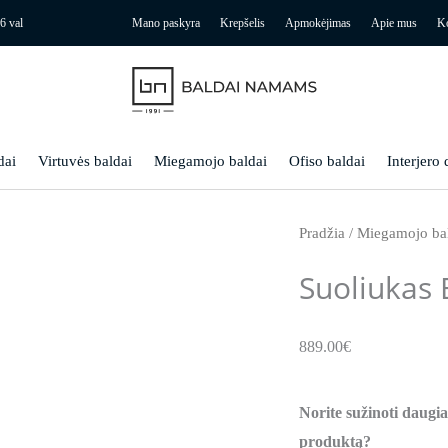
6 val
Mano paskyra
Krepšelis
Apmokėjimas
Apie mus
Ko
dai
Virtuvės baldai
Miegamojo baldai
Ofiso baldai
Interjero 
Pradžia
/
Miegamojo ba
Suoliukas 
889.00
€
Norite sužinoti daugia
produktą?