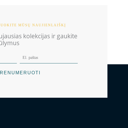
UOKITE MŪSŲ NAUJIENLAIŠKĮ
jausias kolekcijas ir gaukite
iūlymus
RENUMERUOTI