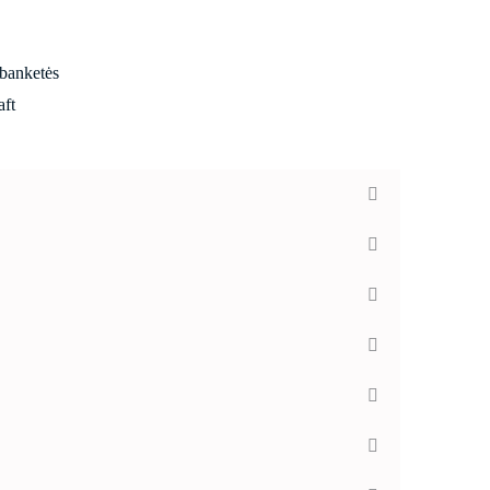
 banketės
aft