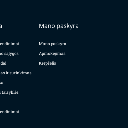
a
Mano paskyra
yvendinimai
Mano paskyra
mo sąlygos
Apmokėjimas
dai
Krepšelis
as ir surinkimas
ka
 taisyklės
yvendinimai