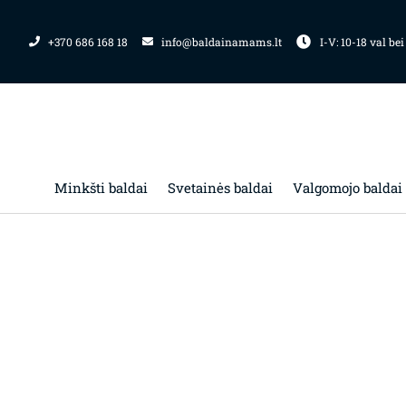
Pereiti
prie
+370 686 168 18
info@baldainamams.lt
I-V: 10-18 val bei
turinio
Minkšti baldai
Svetainės baldai
Valgomojo baldai