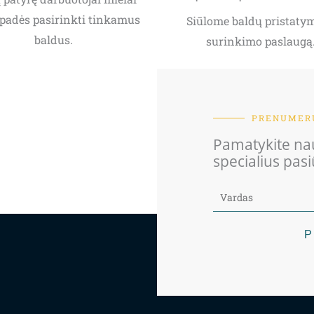
padės pasirinkti tinkamus
Siūlome baldų pristatym
baldus.
surinkimo paslaugą
PRENUMERU
Pamatykite nau
specialius pas
P