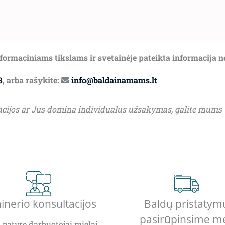
informaciniams tikslams ir svetainėje pateikta informacija 
8
, arba rašykite:
info@baldainamams.lt
acijos ar Jus domina individualus užsakymas, galite mums
inerio konsultacijos
Baldų pristatym
pasirūpinsime m
patyrę darbuotojai mielai