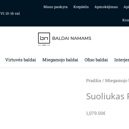
Mano paskyra
Krepšelis
Apmokėjimas
Ap
 VI: 10-16 val
Kon
Virtuvės baldai
Miegamojo baldai
Ofiso baldai
Interje
Pradžia
/
Miegamojo 
Suoliukas 
1,079.00
€