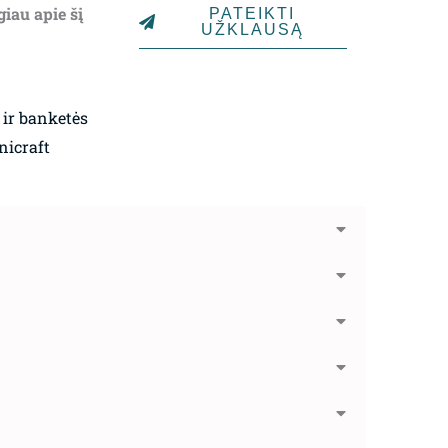
giau apie šį
PATEIKTI
UŽKLAUSĄ
 ir banketės
nicraft