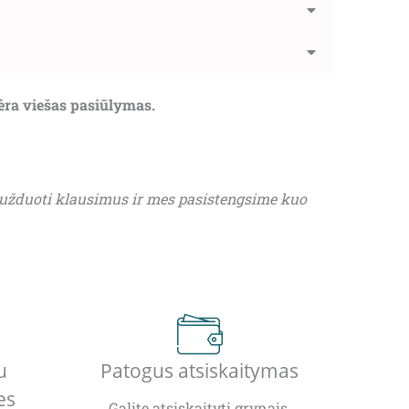
nėra viešas pasiūlymas.
 užduoti klausimus ir mes pasistengsime kuo
u
Patogus atsiskaitymas
es
Galite atsiskaityti grynais,