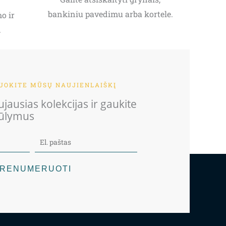
bankiniu pavedimu arba kortele.
o ir
.
OKITE MŪSŲ NAUJIENLAIŠKĮ
jausias kolekcijas ir gaukite
iūlymus
RENUMERUOTI