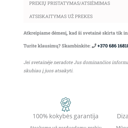
PREKIŲ PRISTATYMAS/ATSIĖMIMAS
ATSISKAITYMAS UŽ PREKES
Atkreipiame dėmesį, kad ši svetainė skirta tik 
Turite klausimų? Skambinkite:
+370 686 1681
Jei svetainėje neradote Jus dominančios inform
skubiau į juos atsakyti.
100% kokybės garantija
Diza
Atsakome už parduodamų prekių
Mūsų 