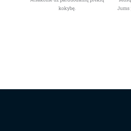
kokybę.
Jums 