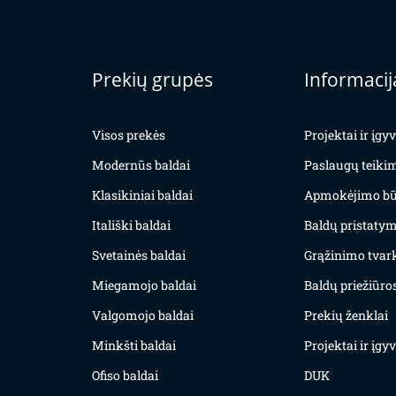
Prekių grupės
Informacij
Visos prekės
Projektai ir įg
Modernūs baldai
Paslaugų teiki
Klasikiniai baldai
Apmokėjimo bū
Itališki baldai
Baldų pristatym
Svetainės baldai
Grąžinimo tvar
Miegamojo baldai
Baldų priežiūros
Valgomojo baldai
Prekių ženklai
Minkšti baldai
Projektai ir įg
Ofiso baldai
DUK