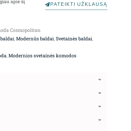
giau apie šį
PATEIKTI UŽKLAUSĄ
moda Cosmopolitan
 baldai
,
Modernūs baldai
,
Svetainės baldai
,
oda
,
Modernios svetainės komodos