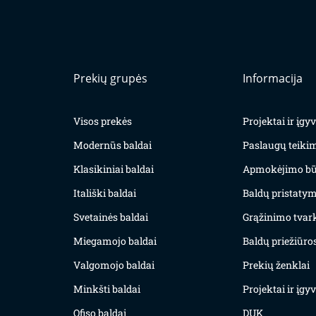
Prekių grupės
Informacija
Visos prekės
Projektai ir įg
Modernūs baldai
Paslaugų teiki
Klasikiniai baldai
Apmokėjimo bū
Itališki baldai
Baldų pristatym
Svetainės baldai
Grąžinimo tvar
Miegamojo baldai
Baldų priežiūros
Valgomojo baldai
Prekių ženklai
Minkšti baldai
Projektai ir įg
Ofiso baldai
DUK