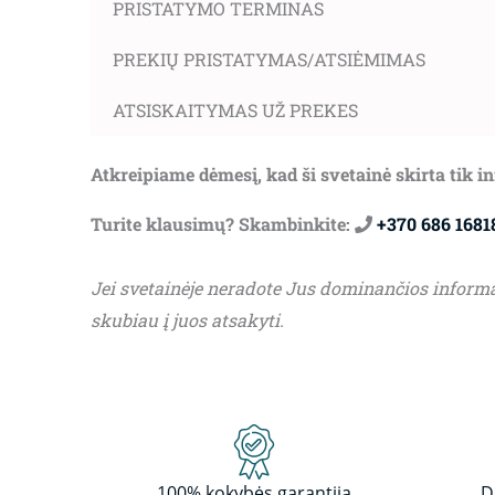
PRISTATYMO TERMINAS
PREKIŲ PRISTATYMAS/ATSIĖMIMAS
ATSISKAITYMAS UŽ PREKES
Atkreipiame dėmesį, kad ši svetainė skirta tik 
Turite klausimų? Skambinkite:
+370 686 1681
Jei svetainėje neradote Jus dominančios inform
skubiau į juos atsakyti.
100% kokybės garantija
D