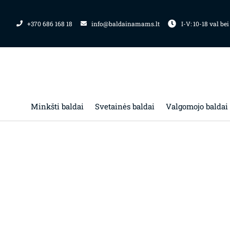
Pereiti
prie
+370 686 168 18
info@baldainamams.lt
I-V: 10-18 val bei
turinio
Minkšti baldai
Svetainės baldai
Valgomojo baldai