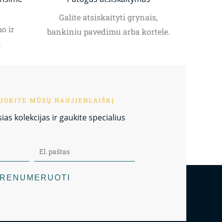
Galite atsiskaityti grynais,
o ir
bankiniu pavedimu arba kortele.
.
OKITE MŪSŲ NAUJIENLAIŠKĮ
as kolekcijas ir gaukite specialius
RENUMERUOTI