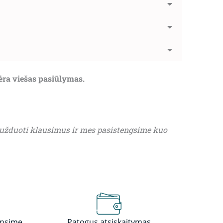
nėra viešas pasiūlymas.
 užduoti klausimus ir mes pasistengsime kuo
insime
Patogus atsiskaitymas