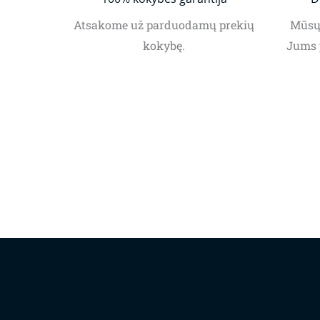
Atsakome už parduodamų prekių
Mūsų 
kokybę.
Jums 