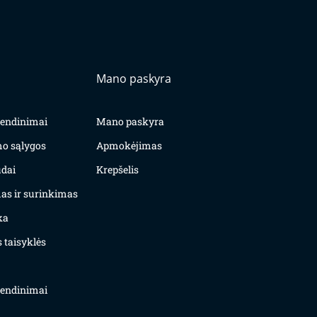
Mano paskyra
yvendinimai
Mano paskyra
mo sąlygos
Apmokėjimas
dai
Krepšelis
as ir surinkimas
ka
 taisyklės
yvendinimai