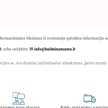
informaciniams tikslams ir svetainėje pateikta informacija 
8
, arba rašykite:
info@baldainamams.lt
acijos ar Jus domina individualus užsakymas, galite mums
izainerio konsultacijos
Baldų pristatymu pasirūp