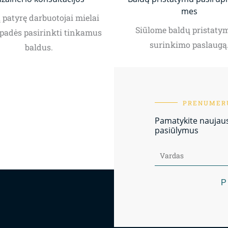
mes
patyrę darbuotojai mielai
Siūlome baldų pristatym
padės pasirinkti tinkamus
surinkimo paslaugą
baldus.
PRENUMERU
Pamatykite naujausi
pasiūlymus
P