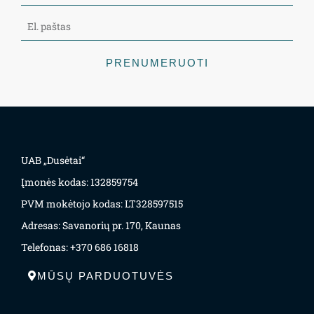
PRENUMERUOTI
UAB „Dusėtai“
Įmonės kodas: 132859754
PVM mokėtojo kodas: LT328597515
Adresas: Savanorių pr. 170, Kaunas
Telefonas: +370 686 16818
MŪSŲ PARDUOTUVĖS