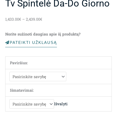
Tv Spintelė Da-Do Giorno
Price
1,433.00
€
–
2,439.00
€
range:
1,433.00€
Norite sužinoti daugiau apie šį produktą?
through
2,439.00€
PATEIKTI UŽKLAUSĄ
Paviršius:
Išmatavimai:
Išvalyti