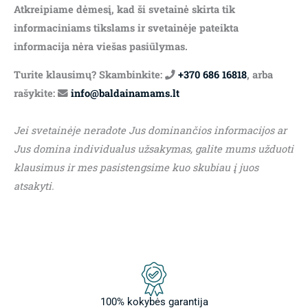
Atkreipiame dėmesį, kad ši svetainė skirta tik
informaciniams tikslams ir svetainėje pateikta
informacija nėra viešas pasiūlymas.
Turite klausimų? Skambinkite:
+370 686 16818
, arba
rašykite:
info@baldainamams.lt
Jei svetainėje neradote Jus dominančios informacijos ar
Jus domina individualus užsakymas, galite mums užduoti
klausimus ir mes pasistengsime kuo skubiau į juos
atsakyti.
100% kokybės garantija