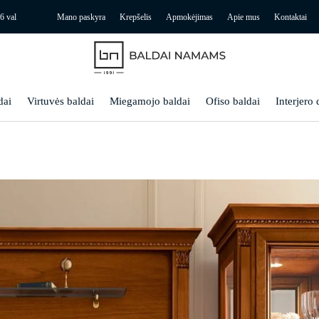
6 val
Mano paskyra
Krepšelis
Apmokėjimas
Apie mus
Kontaktai
dai
Virtuvės baldai
Miegamojo baldai
Ofiso baldai
Interjero 