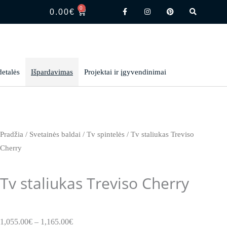
F
I
P
S
0
CART
a
n
i
e
0.00
€
c
s
n
a
e
t
t
r
b
a
e
c
o
g
r
h
o
r
e
k
a
s
-
m
t
f
detalės
Išpardavimas
Projektai ir įgyvendinimai
Pradžia
/
Svetainės baldai
/
Tv spintelės
/ Tv staliukas Treviso
Cherry
Tv staliukas Treviso Cherry
Price
1,055.00
€
–
1,165.00
€