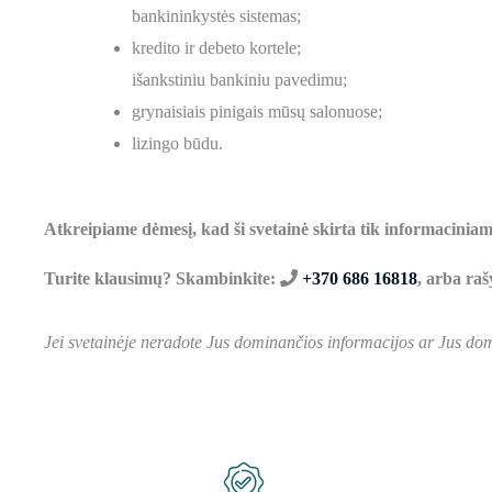
bankininkystės sistemas;
kredito ir debeto kortele;
išankstiniu bankiniu pavedimu;
grynaisiais pinigais mūsų salonuose;
lizingo būdu.
Atkreipiame dėmesį, kad ši svetainė skirta tik informaciniams
Turite klausimų? Skambinkite:
+370 686 16818
, arba raš
Jei svetainėje neradote Jus dominančios informacijos ar Jus dom