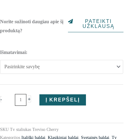
range:
1,055.00€
PATEIKTI
Norite sužinoti daugiau apie šį
through
UŽKLAUSĄ
produktą?
1,165.00€
produkto
Išmatavimai:
kiekis:
Tv
staliukas
Treviso
Cherry
+
-
Į KREPŠELĮ
SKU
Tv staliukas Treviso Cherry
Kategorijos
Itališki baldai
,
Klasikiniai baldai
,
Svetainės baldai
,
Tv