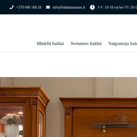
Pereiti
+370 686 168 18
info@baldainamams.lt
I-V: 10-18 val bei VI: 10-1
prie
turinio
Minkšti baldai
Svetainės baldai
Valgomojo bal