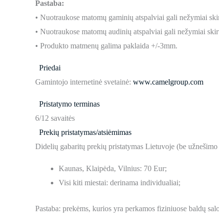
Pastaba:
• Nuotraukose matomų gaminių atspalviai gali nežymiai skir
• Nuotraukose matomų audinių atspalviai gali nežymiai skirt
• Produkto matmenų galima paklaida +/-3mm.
Priedai
Gamintojo internetinė svetainė:
www.camelgroup.com
Pristatymo terminas
6/12 savaitės
Prekių pristatymas/atsiėmimas
Didelių gabaritų prekių pristatymas Lietuvoje (be užnešimo
Kaunas, Klaipėda, Vilnius: 70 Eur;
Visi kiti miestai: derinama individualiai;
Pastaba: prekėms, kurios yra perkamos fiziniuose baldų sal