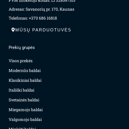
PVM mokėtojo kodas: LT328597515
Adresas: Savanorių pr. 170, Kaunas
Telefonas: +370 686 16818
MŪSŲ PARDUOTUVĖS
Prekių grupės
Visos prekės
Modernūs baldai
Klasikiniai baldai
Itališki baldai
Svetainės baldai
Miegamojo baldai
Valgomojo baldai