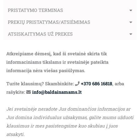
PRISTATYMO TERMINAS
PREKIŲ PRISTATYMAS/ATSIĖMIMAS
ATSISKAITYMAS UŽ PREKES
Atkreipiame dėmesį, kad ši svetainė skirta tik
informaciniams tikslams ir svetainėje pateikta
informacija nėra viešas pasiūlymas.
Turite klausimų? Skambinkite:
+370 686 16818
, arba
rašykite:
info@baldainamams.lt
Jei svetainėje neradote Jus dominančios informacijos ar
Jus domina individualus užsakymas, galite mums užduoti
klausimus ir mes pasistengsime kuo skubiau į juos
atsakyti.