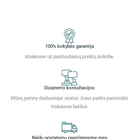
100% kokybės garantija
Atsakome už parduodamų prekių kokybę.
Dizainerio konsultacijos
Mūsų patyrę darbuotojai mielai Jums padės pasirinkti
tinkamus baldus.
Baldų pristatymu pasirūpinsime mes