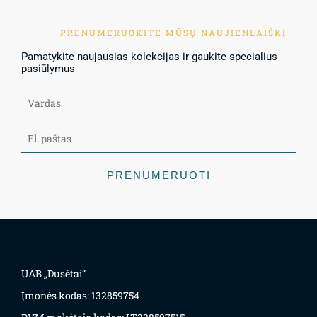
PRENUMERUOKITE MŪSŲ NAUJIENLAIŠKĮ
Pamatykite naujausias kolekcijas ir gaukite specialius
pasiūlymus
PRENUMERUOTI
UAB „Dusėtai“
Įmonės kodas: 132859754