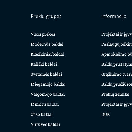
Prekių grupės
Informacija
Visos prekės
Projektai ir įg
Modernūs baldai
Paslaugų teiki
Klasikiniai baldai
Apmokėjimo bū
Itališki baldai
Baldų pristatym
Svetainės baldai
Grąžinimo tvar
Miegamojo baldai
Baldų priežiūros
Valgomojo baldai
Prekių ženklai
Minkšti baldai
Projektai ir įg
Ofiso baldai
DUK
Virtuvės baldai