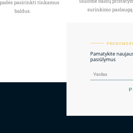
Siūlome baldų pristatym
padės pasirinkti tinkamus
surinkimo paslaugą
baldus.
PRENUMERU
Pamatykite naujausi
pasiūlymus
P