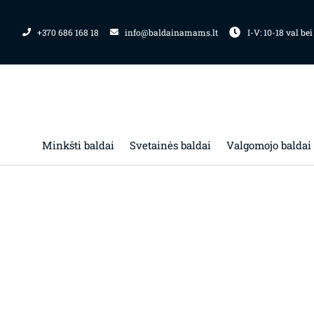
Pereiti
prie
+370 686 168 18
info@baldainamams.lt
I-V: 10-18 val bei
turinio
Minkšti baldai
Svetainės baldai
Valgomojo baldai