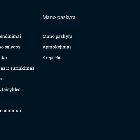
Mano paskyra
yvendinimai
Mano paskyra
mo sąlygos
Apmokėjimas
dai
Krepšelis
as ir surinkimas
ka
 taisyklės
yvendinimai