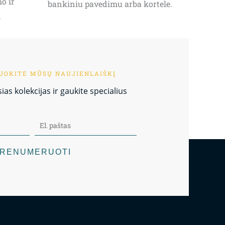
o ir
bankiniu pavedimu arba kortele.
.
OKITE MŪSŲ NAUJIENLAIŠKĮ
as kolekcijas ir gaukite specialius
RENUMERUOTI