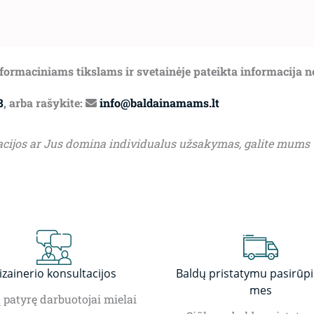
informaciniams tikslams ir svetainėje pateikta informacija 
8
, arba rašykite:
info@baldainamams.lt
acijos ar Jus domina individualus užsakymas, galite mums
izainerio konsultacijos
Baldų pristatymu pasirūp
mes
patyrę darbuotojai mielai