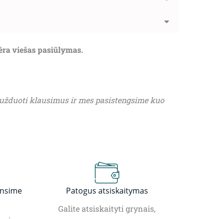
nėra viešas pasiūlymas.
 užduoti klausimus ir mes pasistengsime kuo
insime
Patogus atsiskaitymas
Galite atsiskaityti grynais,