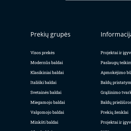
Prekių grupės
Informacij
Visos prekės
Projektai ir įg
Modernūs baldai
Paslaugų teiki
Klasikiniai baldai
Apmokėjimo bū
Itališki baldai
Baldų pristatym
Svetainės baldai
Grąžinimo tvar
Miegamojo baldai
Baldų priežiūros
Valgomojo baldai
Prekių ženklai
Minkšti baldai
Projektai ir įg