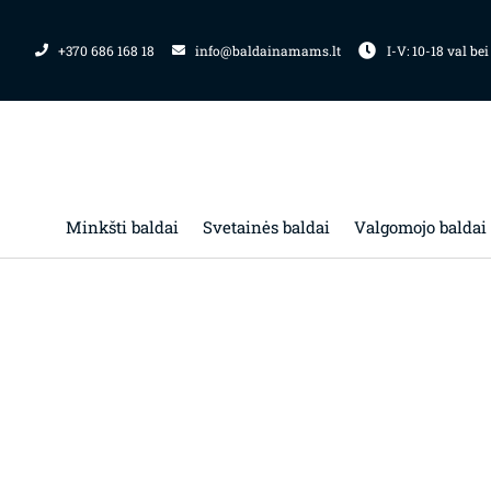
Pereiti
prie
+370 686 168 18
info@baldainamams.lt
I-V: 10-18 val bei
turinio
Minkšti baldai
Svetainės baldai
Valgomojo baldai