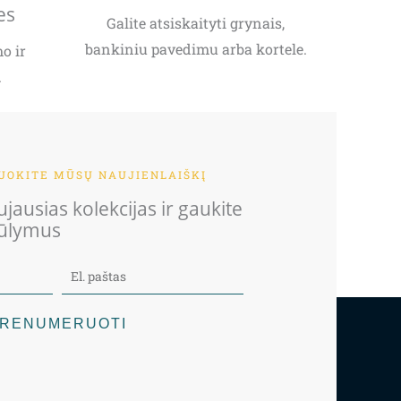
es
Galite atsiskaityti grynais,
bankiniu pavedimu arba kortele.
o ir
.
OKITE MŪSŲ NAUJIENLAIŠKĮ
jausias kolekcijas ir gaukite
iūlymus
RENUMERUOTI