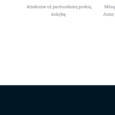
Atsakome už parduodamų prekių
Mūsų 
kokybę.
Jums 