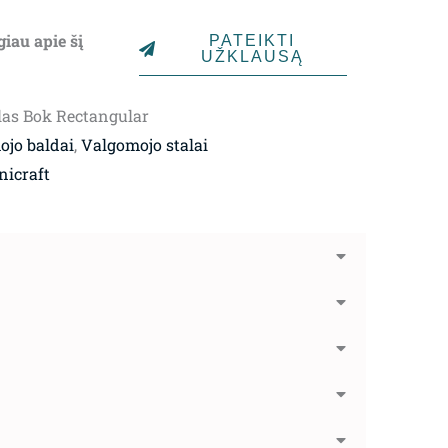
2,719.00€
giau apie šį
PATEIKTI
through
UŽKLAUSĄ
7,239.00€
las Bok Rectangular
jo baldai
,
Valgomojo stalai
nicraft