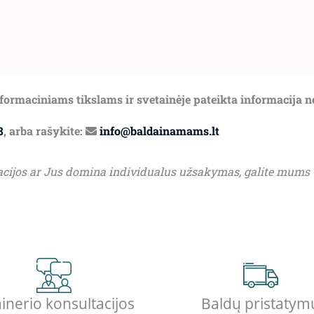
informaciniams tikslams ir svetainėje pateikta informacija 
8
, arba rašykite:
info@baldainamams.lt
acijos ar Jus domina individualus užsakymas, galite mums
inerio konsultacijos
Baldų pristatym