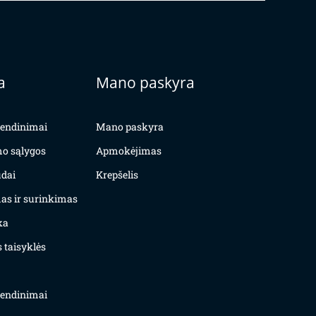
a
Mano paskyra
yvendinimai
Mano paskyra
mo sąlygos
Apmokėjimas
dai
Krepšelis
as ir surinkimas
ka
 taisyklės
yvendinimai