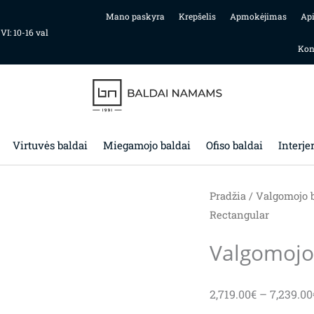
Mano paskyra
Krepšelis
Apmokėjimas
Ap
 VI: 10-16 val
Kon
Virtuvės baldai
Miegamojo baldai
Ofiso baldai
Interje
Pradžia
/
Valgomojo b
Rectangular
Valgomojo 
2,719.00
€
–
7,239.00