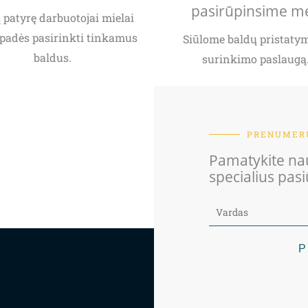
pasirūpinsime m
patyrę darbuotojai mielai
padės pasirinkti tinkamus
Siūlome baldų pristatym
baldus.
surinkimo paslaugą
PRENUMERU
Pamatykite nau
specialius pas
P