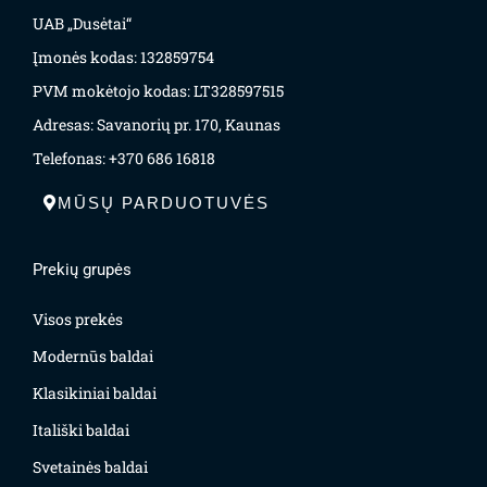
UAB „Dusėtai“
Įmonės kodas: 132859754
PVM mokėtojo kodas: LT328597515
Adresas: Savanorių pr. 170, Kaunas
Telefonas: +370 686 16818
MŪSŲ PARDUOTUVĖS
Prekių grupės
Visos prekės
Modernūs baldai
Klasikiniai baldai
Itališki baldai
Svetainės baldai