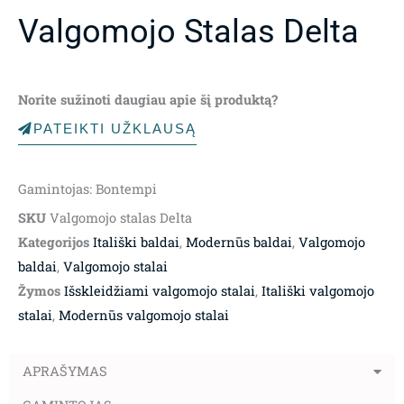
Valgomojo Stalas Delta
Norite sužinoti daugiau apie šį produktą?
PATEIKTI UŽKLAUSĄ
Gamintojas: Bontempi
SKU
Valgomojo stalas Delta
Kategorijos
Itališki baldai
,
Modernūs baldai
,
Valgomojo
baldai
,
Valgomojo stalai
Žymos
Išskleidžiami valgomojo stalai
,
Itališki valgomojo
stalai
,
Modernūs valgomojo stalai
APRAŠYMAS