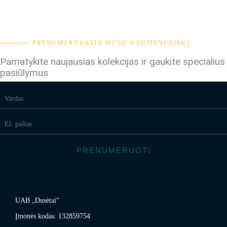
PRENUMERUOKITE MŪSŲ NAUJIENLAIŠKĮ
Pamatykite naujausias kolekcijas ir gaukite specialius
pasiūlymus
PRENUMERUOTI
UAB „Dusėtai“
Įmonės kodas: 132859754