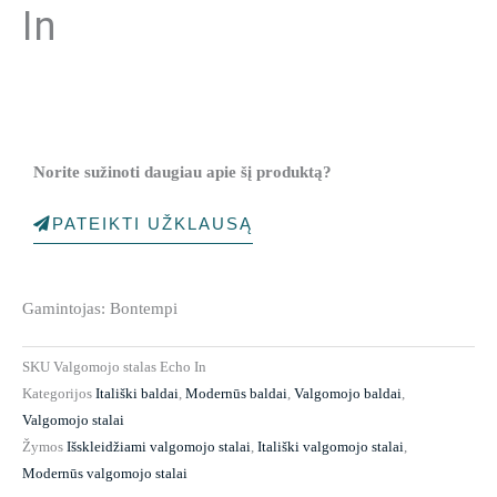
In
Norite sužinoti daugiau apie šį produktą?
PATEIKTI UŽKLAUSĄ
Gamintojas: Bontempi
SKU
Valgomojo stalas Echo In
Kategorijos
Itališki baldai
,
Modernūs baldai
,
Valgomojo baldai
,
Valgomojo stalai
Žymos
Išskleidžiami valgomojo stalai
,
Itališki valgomojo stalai
,
Modernūs valgomojo stalai