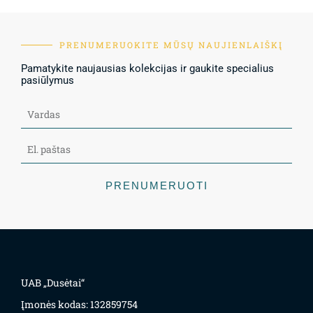
PRENUMERUOKITE MŪSŲ NAUJIENLAIŠKĮ
Pamatykite naujausias kolekcijas ir gaukite specialius
pasiūlymus
PRENUMERUOTI
UAB „Dusėtai“
Įmonės kodas: 132859754