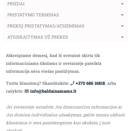
PRIEDAI
PRISTATYMO TERMINAS
PREKIŲ PRISTATYMAS/ATSIĖMIMAS
ATSISKAITYMAS UŽ PREKES
Atkreipiame dėmesį, kad ši svetainė skirta tik
informaciniams tikslams ir svetainėje pateikta
informacija nėra viešas pasiūlymas.
Turite klausimų? Skambinkite:
+370 686 16818
, arba
rašykite:
info@baldainamams.lt
Jei svetainėje neradote Jus dominančios informacijos ar
Jus domina individualus užsakymas, galite mums užduoti
klausimus ir mes pasistengsime kuo skubiau į juos
atsakyti.