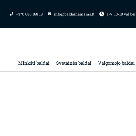
Pereiti
prie
+370 686 168 18
info@baldainamams.lt
I-V: 10-18 val bei
turinio
Minkšti baldai
Svetainės baldai
Valgomojo baldai