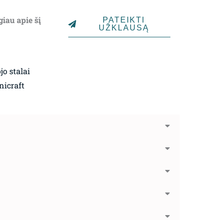
giau apie šį
PATEIKTI
UŽKLAUSĄ
o stalai
nicraft