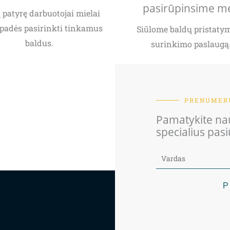
pasirūpinsime m
patyrę darbuotojai mielai
padės pasirinkti tinkamus
Siūlome baldų pristatym
baldus.
surinkimo paslaugą
PRENUMERU
Pamatykite nau
specialius pas
P