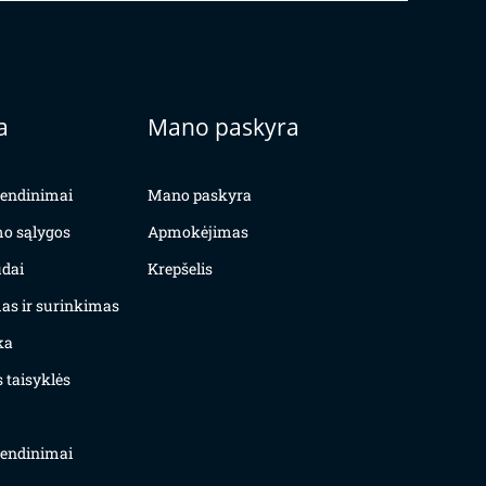
a
Mano paskyra
yvendinimai
Mano paskyra
mo sąlygos
Apmokėjimas
dai
Krepšelis
as ir surinkimas
ka
 taisyklės
yvendinimai