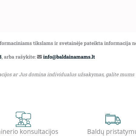
informaciniams tikslams ir svetainėje pateikta informacija 
8
, arba rašykite:
info@baldainamams.lt
acijos ar Jus domina individualus užsakymas, galite mums
inerio konsultacijos
Baldų pristatym