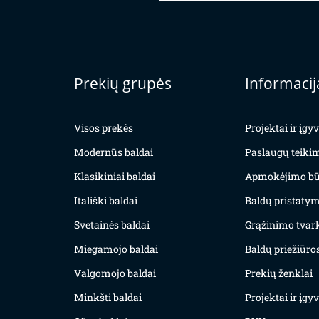
Prekių grupės
Informacij
Visos prekės
Projektai ir įg
Modernūs baldai
Paslaugų teiki
Klasikiniai baldai
Apmokėjimo bū
Itališki baldai
Baldų pristatym
Svetainės baldai
Grąžinimo tvar
Miegamojo baldai
Baldų priežiūros
Valgomojo baldai
Prekių ženklai
Minkšti baldai
Projektai ir įg