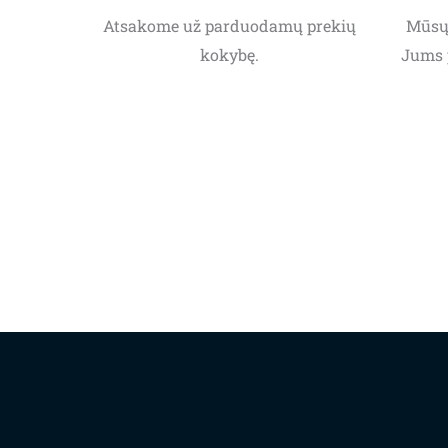
Atsakome už parduodamų prekių
Mūsų 
kokybę.
Jums 