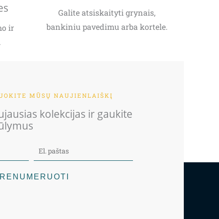
es
Galite atsiskaityti grynais,
bankiniu pavedimu arba kortele.
o ir
.
OKITE MŪSŲ NAUJIENLAIŠKĮ
jausias kolekcijas ir gaukite
iūlymus
RENUMERUOTI