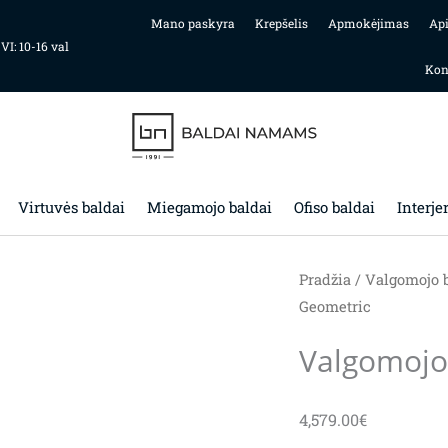
Mano paskyra
Krepšelis
Apmokėjimas
Ap
 VI: 10-16 val
Kon
Virtuvės baldai
Miegamojo baldai
Ofiso baldai
Interje
Pradžia
/
Valgomojo b
Geometric
Valgomojo
4,579.00
€