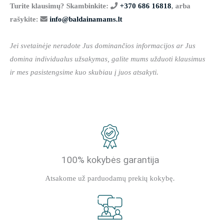
Turite klausimų? Skambinkite:
+370 686 16818
, arba
rašykite:
info@baldainamams.lt
Jei svetainėje neradote Jus dominančios informacijos ar Jus
domina individualus užsakymas, galite mums užduoti klausimus
ir mes pasistengsime kuo skubiau į juos atsakyti.
100% kokybės garantija
Atsakome už parduodamų prekių kokybę.