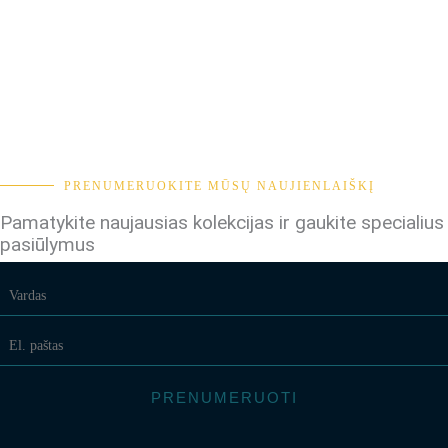
PRENUMERUOKITE MŪSŲ NAUJIENLAIŠKĮ
Pamatykite naujausias kolekcijas ir gaukite specialius
pasiūlymus
PRENUMERUOTI