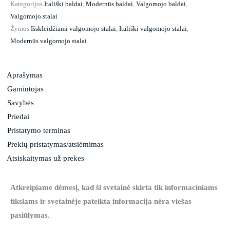
Kategorijos
Itališki baldai
,
Modernūs baldai
,
Valgomojo baldai
,
Valgomojo stalai
Žymos
Išskleidžiami valgomojo stalai
,
Itališki valgomojo stalai
,
Modernūs valgomojo stalai
Aprašymas
Gamintojas
Savybės
Priedai
Pristatymo terminas
Prekių pristatymas/atsiėmimas
Atsiskaitymas už prekes
Atkreipiame dėmesį, kad ši svetainė skirta tik informaciniams
tikslams ir svetainėje pateikta informacija nėra viešas
pasiūlymas.