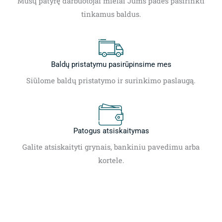
Mūsų patyrę darbuotojai mielai Jums padės pasirinkti
tinkamus baldus.
Baldų pristatymu pasirūpinsime mes
Siūlome baldų pristatymo ir surinkimo paslaugą.
Patogus atsiskaitymas
Galite atsiskaityti grynais, bankiniu pavedimu arba
kortele.