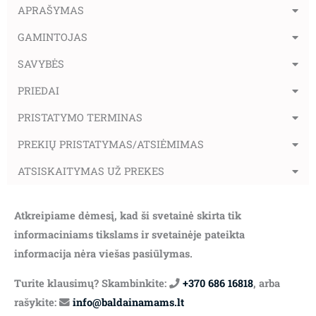
APRAŠYMAS
GAMINTOJAS
SAVYBĖS
PRIEDAI
PRISTATYMO TERMINAS
PREKIŲ PRISTATYMAS/ATSIĖMIMAS
ATSISKAITYMAS UŽ PREKES
Atkreipiame dėmesį, kad ši svetainė skirta tik
informaciniams tikslams ir svetainėje pateikta
informacija nėra viešas pasiūlymas.
Turite klausimų? Skambinkite:
+370 686 16818
, arba
rašykite:
info@baldainamams.lt