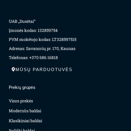
UAB „Dusėtai“
Įmonės kodas: 132859754
PVM mokėtojo kodas: LT328597515
Adresas: Savanorių pr. 170, Kaunas
Telefonas: +370 686 16818
MŪSŲ PARDUOTUVĖS
Prekių grupės
Visos prekės
Modernūs baldai
Klasikiniai baldai
Itališki baldai