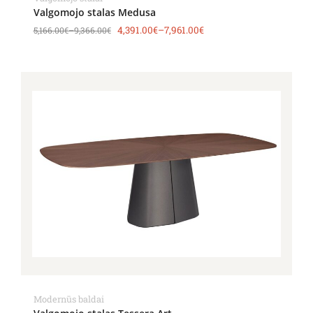
Valgomojo stalas Medusa
4,391.00
€
–
7,961.00
€
5,166.00
€
–
9,366.00
€
Price
range:
5,118.00€
through
6,002.00€
Modernūs baldai