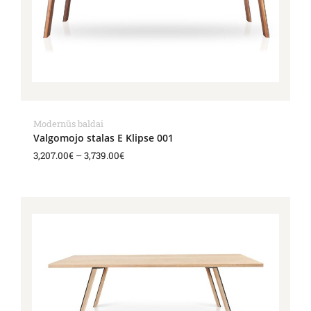
Modernūs baldai
Valgomojo stalas E Klipse 001
3,207.00
€
–
3,739.00
€
Price
range:
3,207.00€
through
3,739.00€