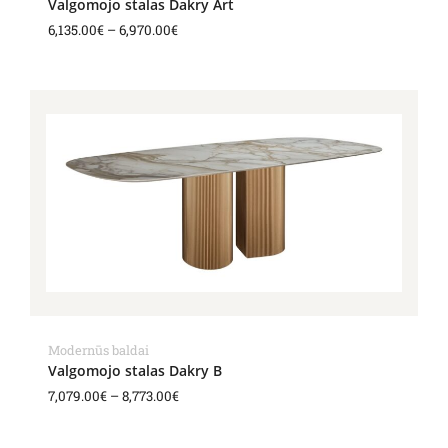
Valgomojo stalas Dakry Art
6,135.00
€
–
6,970.00
€
Price
range:
7,079.00€
through
8,773.00€
Modernūs baldai
Valgomojo stalas Dakry B
7,079.00
€
–
8,773.00
€