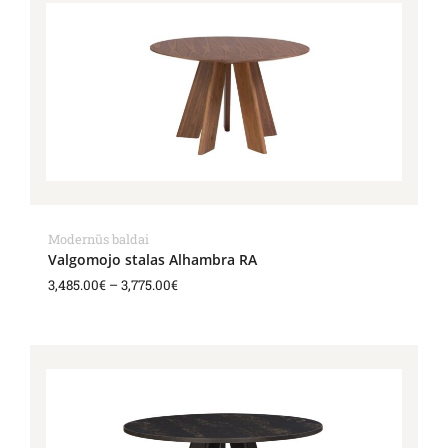
range:
3,485.00€
through
3,775.00€
Modernūs baldai
Valgomojo stalas Alhambra RA
3,485.00
€
–
3,775.00
€
Price
range:
3,654.00€
through
4,308.00€