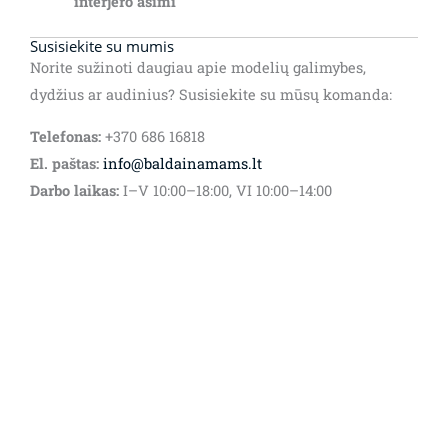
interjero ašimi
Susisiekite su mumis
Norite sužinoti daugiau apie modelių galimybes,
dydžius ar audinius? Susisiekite su mūsų komanda:
Telefonas:
+370 686 16818
El. paštas:
info@baldainamams.lt
Darbo laikas:
I–V 10:00–18:00, VI 10:00–14:00