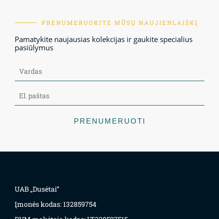
PRENUMERUOKITE MŪSŲ NAUJIENLAIŠKĮ
Pamatykite naujausias kolekcijas ir gaukite specialius
pasiūlymus
PRENUMERUOTI
UAB „Dusėtai“
Įmonės kodas: 132859754