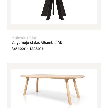
Modernūs baldai
Valgomojo stalas Alhambra RB
3,654.00
€
–
4,308.00
€
Price
range:
4,102.00€
through
4,852.00€