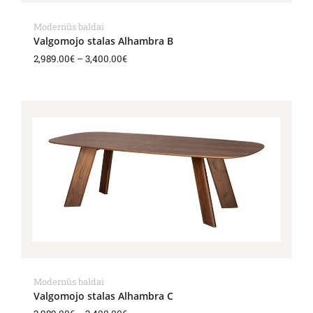
Modernūs baldai
Valgomojo stalas Alhambra B
2,989.00
€
–
3,400.00
€
Price
range:
2,989.00€
through
3,400.00€
Modernūs baldai
Valgomojo stalas Alhambra C