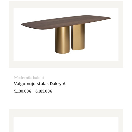
Price
range:
5,130.00€
through
6,183.00€
Modernūs baldai
Valgomojo stalas Dakry A
5,130.00
€
–
6,183.00
€
Price
range:
4,610.00€
through
5,409.00€