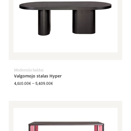
Modernūs baldai
Valgomojo stalas Hyper
4,610.00
€
–
5,409.00
€
Price
range:
3,328.00€
through
5,118.00€