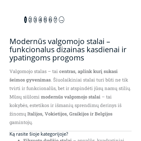
1
2
3
4
5
6
7
→
Modernūs valgomojo stalai –
funkcionalus dizainas kasdienai ir
ypatingoms progoms
Valgomojo stalas – tai
centras, aplink kurį sukasi
šeimos gyvenimas
. Šiuolaikiniai stalai turi būti ne tik
tvirti ir funkcionalūs, bet ir atspindėti jūsų namų stilių.
Mūsų siūlomi
modernūs valgomojo stalai
– tai
kokybės, estetikos ir išmanių sprendimų derinys iš
žinomų
Italijos, Vokietijos, Graikijos ir Belgijos
gamintojų.
Ką rasite šioje kategorijoje?
Fiksuoto dydžio stalai
– apvalūs, kvadratiniai,