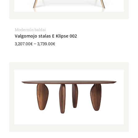
Modernūs baldai
Valgomojo stalas E Klipse 002
3,207.00
€
–
3,739.00
€
Price
range:
4,126.00€
through
4,441.00€