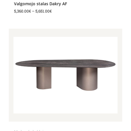
Valgomojo stalas Dakry AF
5,360.00
€
–
5,651.00
€
Price
range:
5,360.00€
through
5,651.00€