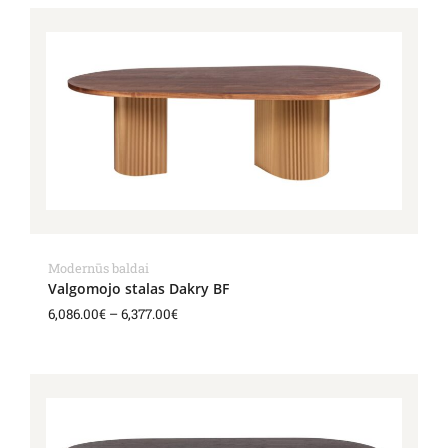
Price
range:
6,086.00€
through
6,377.00€
Modernūs baldai
Valgomojo stalas Dakry BF
6,086.00
€
–
6,377.00
€
Price
range:
6,086.00€
through
6,377.00€