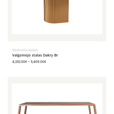
Modernūs baldai
Valgomojo stalas Dakry Br
4,332.00
€
–
5,409.00
€
Price
range:
3,207.00€
through
3,739.00€