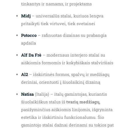
tinkantys ir namams, ir projektams
Midj
– universalūs stalai, kuriuos lengva
pritaikyti tiek virtuvei, tiek svetainei
Potocco
– rafinuotas dizainas su prabangia
apdaila
Alf Da Frè
– modernaus interjero stalai su
aiškiomis formomis ir kokybiškais stalviršiais
Al2
– išskirtinės formos, spalvų ir medžiagų
deriniai, orientuoti į šiuolaikinį dizainą
Natisa
(Italija) – italų gamintojas, kuriantis
šiuolaikiškus stalus iš
tvarių medžiagų
,
pasižyminčius aiškiomis linijomis, išgryninta
estetika ir išskirtiniu funkcionalumu. Šio
gamintojo stalai dažnai derinami su tokios pat