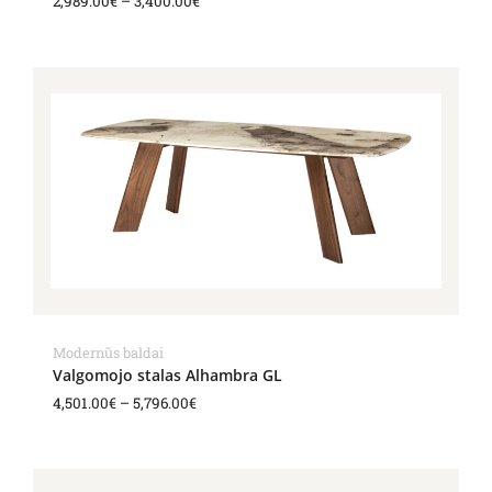
2,989.00
€
–
3,400.00
€
Price
range:
4,501.00€
through
5,796.00€
Modernūs baldai
Valgomojo stalas Alhambra GL
4,501.00
€
–
5,796.00
€
Price