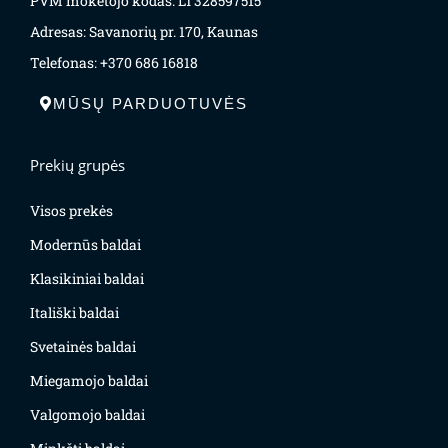
PVM mokėtojo kodas: LT328597515
Adresas: Savanorių pr. 170, Kaunas
Telefonas: +370 686 16818
MŪSŲ PARDUOTUVĖS
Prekių grupės
Visos prekės
Modernūs baldai
Klasikiniai baldai
Itališki baldai
Svetainės baldai
Miegamojo baldai
Valgomojo baldai