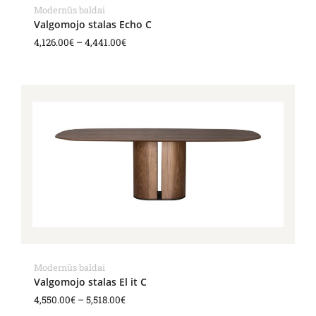
Modernūs baldai
Valgomojo stalas Echo C
4,126.00
€
–
4,441.00
€
Price
range:
4,550.00€
through
5,518.00€
Modernūs baldai
Valgomojo stalas El it C
4,550.00
€
–
5,518.00
€