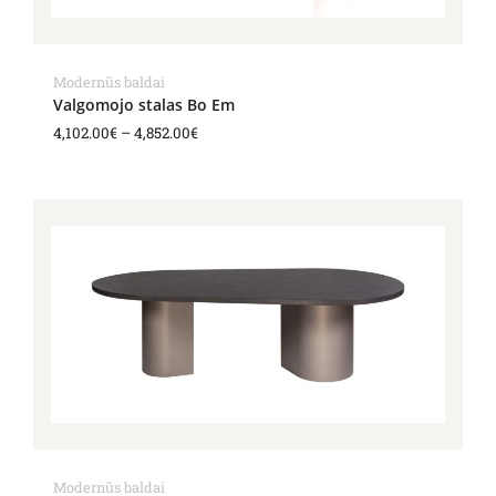
Modernūs baldai
Valgomojo stalas Bo Em
4,102.00
€
–
4,852.00
€
Price
range:
5,360.00€
through
5,651.00€
Modernūs baldai