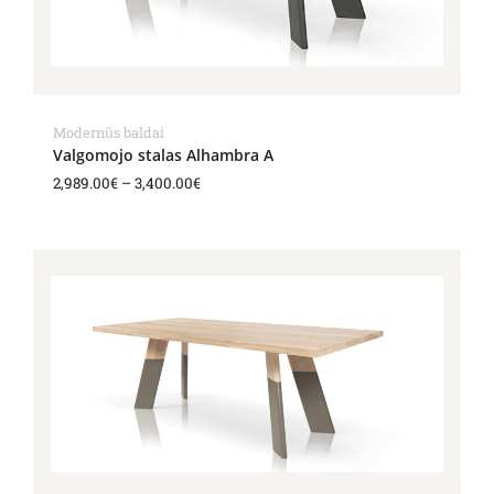
Modernūs baldai
Valgomojo stalas Alhambra A
2,989.00
€
–
3,400.00
€
Price
range:
2,989.00€
through
3,400.00€