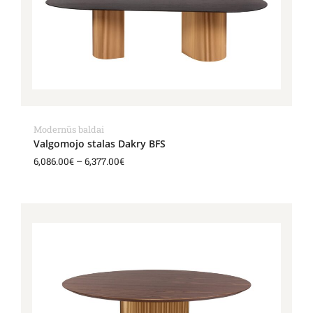
Modernūs baldai
Valgomojo stalas Dakry BFS
6,086.00
€
–
6,377.00
€
Price
range:
4,332.00€
through
5,409.00€