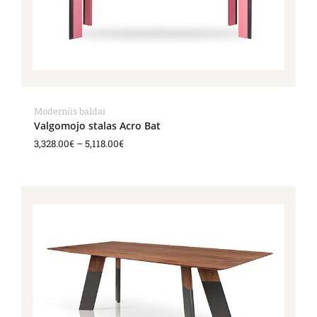
Modernūs baldai
Valgomojo stalas Acro Bat
3,328.00
€
–
5,118.00
€
Price
range:
2,989.00€
through
3,400.00€