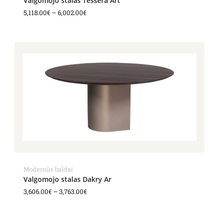
Valgomojo stalas Tessera Art
5,118.00
€
–
6,002.00
€
Price
range:
3,606.00€
through
3,763.00€
Modernūs baldai
Valgomojo stalas Dakry Ar
3,606.00
€
–
3,763.00
€