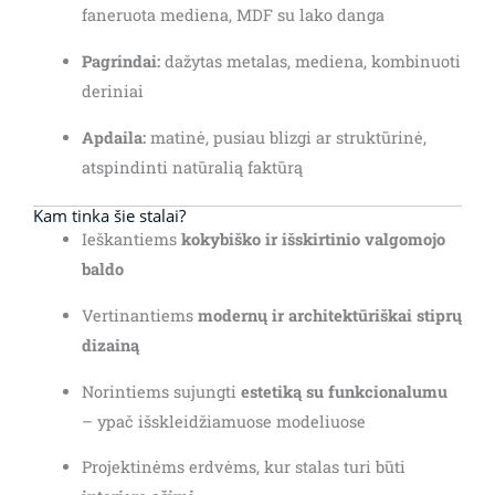
faneruota mediena, MDF su lako danga
Pagrindai:
dažytas metalas, mediena, kombinuoti
deriniai
Apdaila:
matinė, pusiau blizgi ar struktūrinė,
atspindinti natūralią faktūrą
Kam tinka šie stalai?
Ieškantiems
kokybiško ir išskirtinio valgomojo
baldo
Vertinantiems
modernų ir architektūriškai stiprų
dizainą
Norintiems sujungti
estetiką su funkcionalumu
– ypač išskleidžiamuose modeliuose
Projektinėms erdvėms, kur stalas turi būti