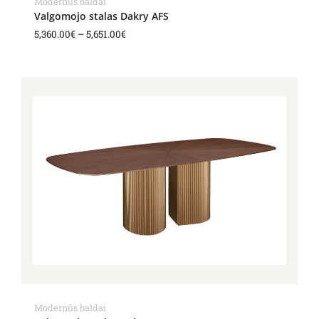
Modernūs baldai
Valgomojo stalas Dakry AFS
5,360.00
€
–
5,651.00
€
Price
range:
6,135.00€
through
6,970.00€
Modernūs baldai