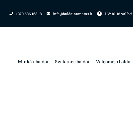
Pereiti
prie
+370 686 168 18
info@baldainamams.lt
I-V: 10-18 val bei
turinio
Minkšti baldai
Svetainės baldai
Valgomojo baldai