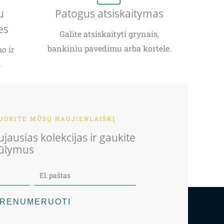
u
Patogus atsiskaitymas
es
Galite atsiskaityti grynais,
bankiniu pavedimu arba kortele.
o ir
.
OKITE MŪSŲ NAUJIENLAIŠKĮ
jausias kolekcijas ir gaukite
iūlymus
RENUMERUOTI