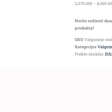
2,379.00
€
–
4,369.00
Norite sužinoti dau
produktą?
SKU
Valgomojo sta
Kategorijos
Valgomo
Prekės ženklas:
Eth