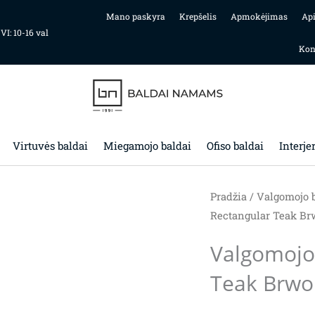
Mano paskyra
Krepšelis
Apmokėjimas
Ap
 VI: 10-16 val
Kon
Virtuvės baldai
Miegamojo baldai
Ofiso baldai
Interje
Pradžia
/
Valgomojo b
Rectangular Teak B
Valgomojo 
Teak Brwo