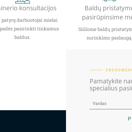
inerio konsultacijos
Baldų pristatym
pasirūpinsime m
patyrę darbuotojai mielai
padės pasirinkti tinkamus
Siūlome baldų pristatym
baldus.
surinkimo paslaugą
PRENUMERU
Pamatykite nau
specialius pas
P