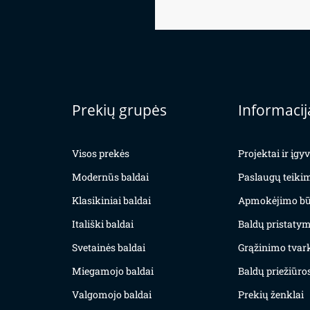
Prekių grupės
Informacij
Visos prekės
Projektai ir įg
Modernūs baldai
Paslaugų teiki
Klasikiniai baldai
Apmokėjimo bū
Itališki baldai
Baldų pristatym
Svetainės baldai
Grąžinimo tvar
Miegamojo baldai
Baldų priežiūros
Valgomojo baldai
Prekių ženklai