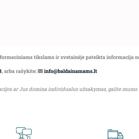
informaciniams tikslams ir svetainėje pateikta informacija 
8
, arba rašykite:
info@baldainamams.lt
acijos ar Jus domina individualus užsakymas, galite mums