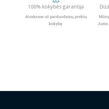
100% kokybės garantija
Diza
Atsakome už parduodamų prekių
Mūsų 
kokybę.
Jums 