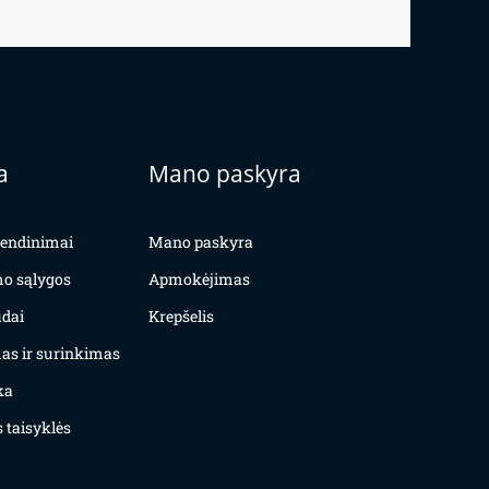
a
Mano paskyra
yvendinimai
Mano paskyra
mo sąlygos
Apmokėjimas
dai
Krepšelis
as ir surinkimas
ka
 taisyklės