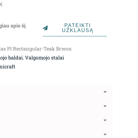
Price
€
range:
2,379.00€
giau apie šį
PATEIKTI
through
UŽKLAUSĄ
4,369.00€
las PI Rectangular-Teak Brwon
jo baldai
,
Valgomojo stalai
nicraft