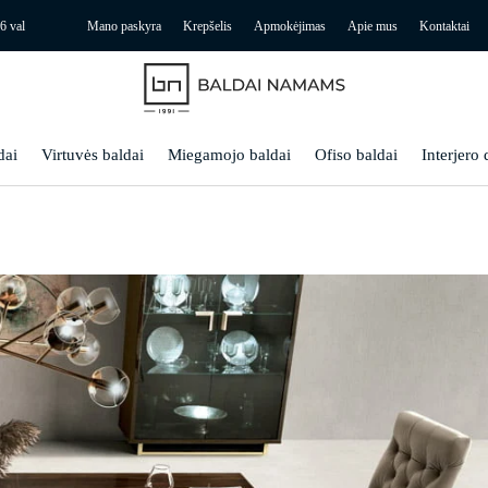
6 val
Mano paskyra
Krepšelis
Apmokėjimas
Apie mus
Kontaktai
dai
Virtuvės baldai
Miegamojo baldai
Ofiso baldai
Interjero 