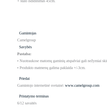
+ stalo išdidinimas 45cm.
Gamintojas
Camelgroup
Savybės
Pastaba:
• Nuotraukose matomų gaminių atspalviai gali nežymiai skir
• Produkto matmenų galima paklaida +/-3cm.
Priedai
Gamintojo internetinė svetainė:
www.camelgroup.com
Pristatymo terminas
6/12 savaitės