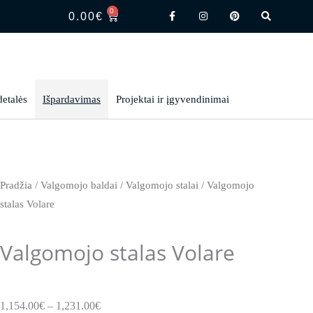
F
I
P
S
0
CART
a
n
i
e
0.00
€
c
s
n
a
e
t
t
r
b
a
e
c
o
g
r
h
o
r
e
k
a
s
-
m
t
f
detalės
Išpardavimas
Projektai ir įgyvendinimai
Pradžia
/
Valgomojo baldai
/
Valgomojo stalai
/ Valgomojo
stalas Volare
Valgomojo stalas Volare
Price
1,154.00
€
–
1,231.00
€