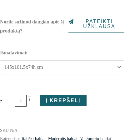
range:
1,154.00€
PATEIKTI
Norite sužinoti daugiau apie šį
through
UŽKLAUSĄ
produktą?
1,231.00€
produkto
Išmatavimai:
kiekis:
Valgomojo
stalas
Volare
+
-
Į KREPŠELĮ
SKU
N/A
Kategorijos
Itališki baldai
,
Modernūs baldai
,
Valgomojo baldai
,