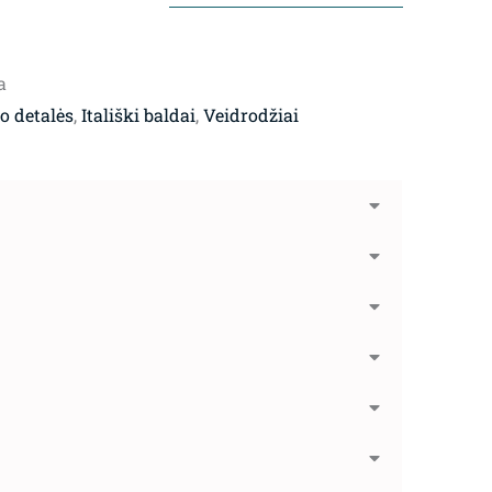
a
ro detalės
,
Itališki baldai
,
Veidrodžiai