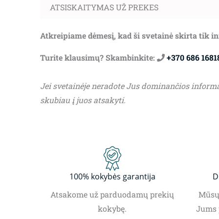
ATSISKAITYMAS UŽ PREKES
Atkreipiame dėmesį, kad ši svetainė skirta tik 
Turite klausimų? Skambinkite:
+370 686 1681
Jei svetainėje neradote Jus dominančios inform
skubiau į juos atsakyti.
100% kokybės garantija
D
Atsakome už parduodamų prekių
Mūsų 
kokybę.
Jums 