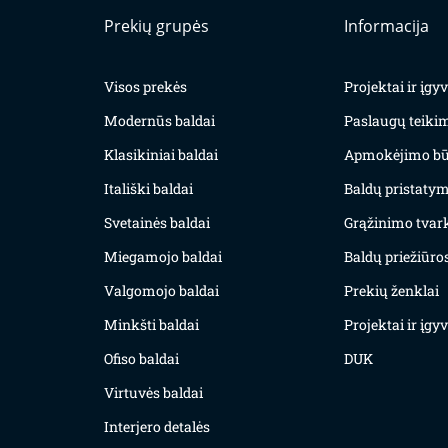
Prekių grupės
Informacija
Visos prekės
Projektai ir įg
Modernūs baldai
Paslaugų teiki
Klasikiniai baldai
Apmokėjimo bū
Itališki baldai
Baldų pristatym
Svetainės baldai
Grąžinimo tvar
Miegamojo baldai
Baldų priežiūros
Valgomojo baldai
Prekių ženklai
Minkšti baldai
Projektai ir įg
Ofiso baldai
DUK
Virtuvės baldai
Interjero detalės