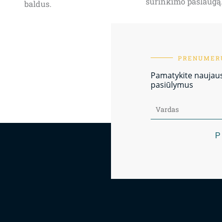
surinkimo paslaugą
baldus.
PRENUMERU
Pamatykite naujausi
pasiūlymus
P