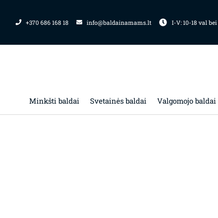
Pereiti
prie
+370 686 168 18
info@baldainamams.lt
I-V: 10-18 val bei
turinio
Minkšti baldai
Svetainės baldai
Valgomojo baldai