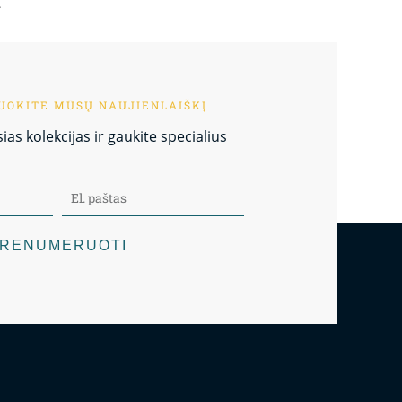
.
OKITE MŪSŲ NAUJIENLAIŠKĮ
as kolekcijas ir gaukite specialius
RENUMERUOTI