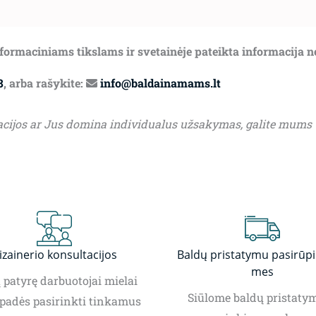
informaciniams tikslams ir svetainėje pateikta informacija 
8
, arba rašykite:
info@baldainamams.lt
acijos ar Jus domina individualus užsakymas, galite mums
izainerio konsultacijos
Baldų pristatymu pasirūp
mes
patyrę darbuotojai mielai
Siūlome baldų pristatym
padės pasirinkti tinkamus