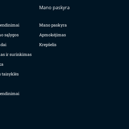
Mano paskyra
yvendinimai
Mano paskyra
mo sąlygos
Apmokėjimas
dai
Krepšelis
as ir surinkimas
ka
 taisyklės
yvendinimai