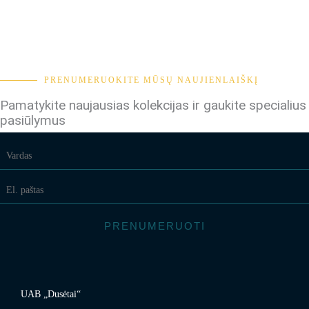
PRENUMERUOKITE MŪSŲ NAUJIENLAIŠKĮ
Pamatykite naujausias kolekcijas ir gaukite specialius
pasiūlymus
PRENUMERUOTI
UAB „Dusėtai“