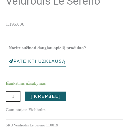
Veidrodis Le Sereno
1,195.00
€
Norite sužinoti daugiau apie šį produktą?
PATEIKTI UŽKLAUSĄ
produkto
Išankstinis užsakymas
kiekis:
Veidrodis
Į KREPŠELĮ
Le
Sereno
Gamintojas: Eichholtz
SKU
Veidrodis Le Sereno 110019