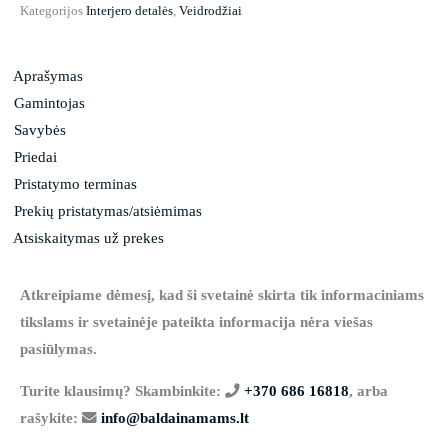
Kategorijos
Interjero detalės
,
Veidrodžiai
Aprašymas
Gamintojas
Savybės
Priedai
Pristatymo terminas
Prekių pristatymas/atsiėmimas
Atsiskaitymas už prekes
Atkreipiame dėmesį, kad ši svetainė skirta tik informaciniams
tikslams ir svetainėje pateikta informacija nėra viešas
pasiūlymas.
Turite klausimų? Skambinkite:
+370 686 16818
, arba
rašykite:
info@baldainamams.lt