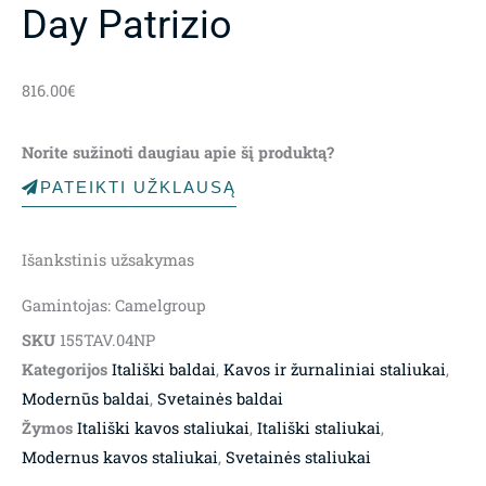
Day Patrizio
816.00
€
Norite sužinoti daugiau apie šį produktą?
PATEIKTI UŽKLAUSĄ
Išankstinis užsakymas
Gamintojas: Camelgroup
SKU
155TAV.04NP
Kategorijos
Itališki baldai
,
Kavos ir žurnaliniai staliukai
,
Modernūs baldai
,
Svetainės baldai
Žymos
Itališki kavos staliukai
,
Itališki staliukai
,
Modernus kavos staliukai
,
Svetainės staliukai