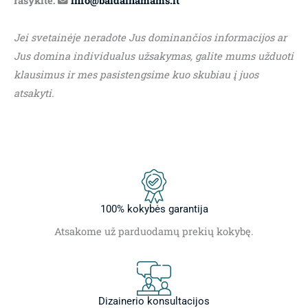
rašykite:
info@baldainamams.lt
Jei svetainėje neradote Jus dominančios informacijos ar
Jus domina individualus užsakymas, galite mums užduoti
klausimus ir mes pasistengsime kuo skubiau į juos
atsakyti.
100% kokybės garantija
Atsakome už parduodamų prekių kokybę.
Dizainerio konsultacijos