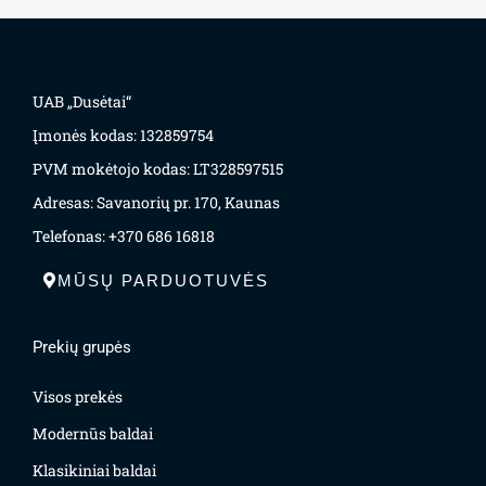
UAB „Dusėtai“
Įmonės kodas: 132859754
PVM mokėtojo kodas: LT328597515
Adresas: Savanorių pr. 170, Kaunas
Telefonas: +370 686 16818
MŪSŲ PARDUOTUVĖS
Prekių grupės
Visos prekės
Modernūs baldai
Klasikiniai baldai