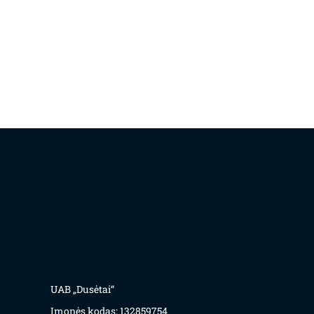
UAB „Dusėtai“
Įmonės kodas: 132859754