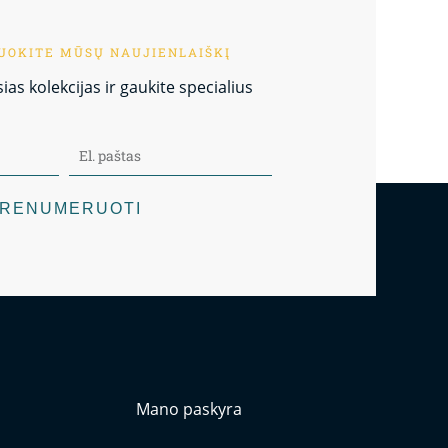
OKITE MŪSŲ NAUJIENLAIŠKĮ
as kolekcijas ir gaukite specialius
RENUMERUOTI
Mano paskyra