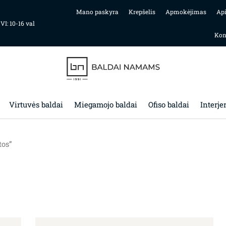
Mano paskyra
Krepšelis
Apmokėjimas
Ap
 VI: 10-16 val
Kon
Virtuvės baldai
Miegamojo baldai
Ofiso baldai
Interje
tos”