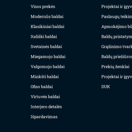
Visos prekės
Projektai ir įg
Modernūs baldai
Paslaugų teiki
Klasikiniai baldai
Apmokėjimo bū
Itališki baldai
Baldų pristatym
Svetainės baldai
Grąžinimo tvar
Miegamojo baldai
Baldų priežiūros
Valgomojo baldai
Prekių ženklai
Minkšti baldai
Projektai ir įg
Ofiso baldai
DUK
Virtuvės baldai
Interjero detalės
Išpardavimas