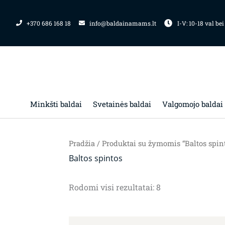
Pereiti
prie
+370 686 168 18
info@baldainamams.lt
I-V: 10-18 val bei
turinio
Minkšti baldai
Svetainės baldai
Valgomojo baldai
Pradžia
/ Produktai su žymomis “Baltos spin
Baltos spintos
Rodomi visi rezultatai: 8