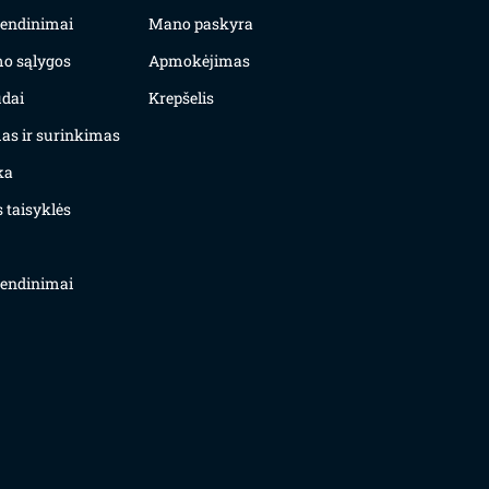
yvendinimai
Mano paskyra
mo sąlygos
Apmokėjimas
dai
Krepšelis
as ir surinkimas
ka
 taisyklės
yvendinimai