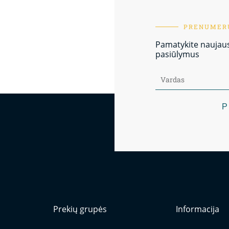
PRENUMERU
Pamatykite naujausi
pasiūlymus
P
Prekių grupės
Informacija