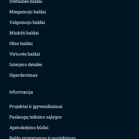
Svetainės baldai
Miegamojo baldai
Valgomojo baldai
Minkšti baldai
Ofiso baldai
Virtuvės baldai
Interjero detalės
Išpardavimas
Informacija
Projektai ir įgyvendinimai
Paslaugų teikimo sąlygos
Apmokėjimo būdai
Baldų pristatymas ir surinkimas