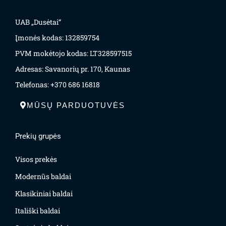
UAB „Dusėtai“
Įmonės kodas: 132859754
PVM mokėtojo kodas: LT328597515
Adresas: Savanorių pr. 170, Kaunas
Telefonas: +370 686 16818
MŪSŲ PARDUOTUVĖS
Prekių grupės
Visos prekės
Modernūs baldai
Klasikiniai baldai
Itališki baldai