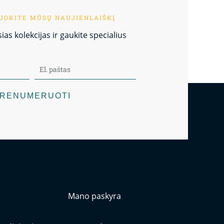
OKITE MŪSŲ NAUJIENLAIŠKĮ
as kolekcijas ir gaukite specialius
RENUMERUOTI
Mano paskyra