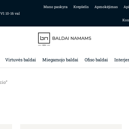
Mano paskyra
Krepšelis
Apmokėjimas
Ap
 VI: 10-16 val
Kon
Virtuvės baldai
Miegamojo baldai
Ofiso baldai
Interje
cio”