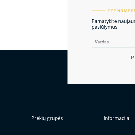
PRENUMERU
Pamatykite naujausi
pasiūlymus
P
Prekių grupės
Informacija