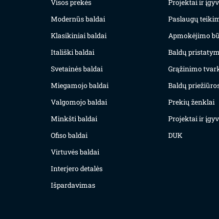
Visos prekės
Projektai ir įg
Modernūs baldai
Paslaugų teiki
Klasikiniai baldai
Apmokėjimo bū
Itališki baldai
Baldų pristatym
Svetainės baldai
Grąžinimo tvar
Miegamojo baldai
Baldų priežiūros
Valgomojo baldai
Prekių ženklai
Minkšti baldai
Projektai ir įg
Ofiso baldai
DUK
Virtuvės baldai
Interjero detalės
Išpardavimas