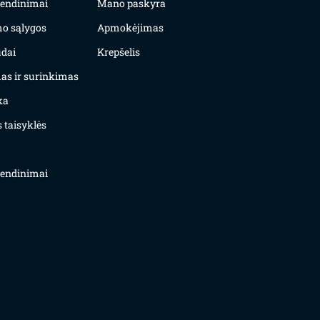
yvendinimai
Mano paskyra
mo sąlygos
Apmokėjimas
dai
Krepšelis
as ir surinkimas
ka
 taisyklės
yvendinimai