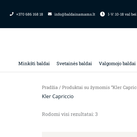
Pereiti
prie
+370 686 168 18
info@baldainamams.lt
I-V: 10-18 val bei
turinio
Minkšti baldai
Svetainės baldai
Valgomojo baldai
Pradžia
/ Produktai su žymomis “Kler Capric
Kler Capriccio
Rodomi visi rezultatai: 3