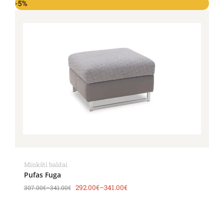
-5%
Minkšti baldai
Pufas Fuga
292.00
€
–
341.00
€
307.00
€
–
341.00
€