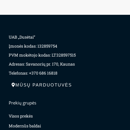
UAB „Dusėtai“
Įmonės kodas: 132859754
PVM mokėtojo kodas: LT328597515
Adresas: Savanorių pr. 170, Kaunas
Telefonas: +370 686 16818
MŪSŲ PARDUOTUVĖS
Prekių grupės
Visos prekės
Modernūs baldai