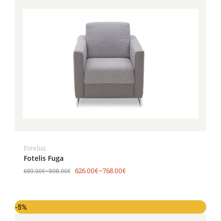
Foteliai
Fotelis Fuga
626.00
€
–
768.00
€
659.00
€
–
808.00
€
-5%