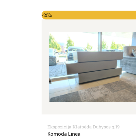
Original price was: 1,879.00€.
Current price is: 1,409.
-25%
Ekspozicija Klaipėda Dubysos g.19
Komoda Linea