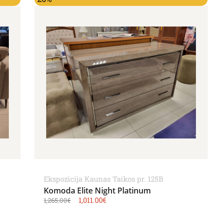
Ekspozicija Kaunas Taikos pr. 125B
Komoda Elite Night Platinum
1,011.00
€
1,265.00
€