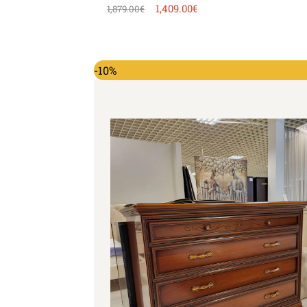
1,409.00
€
1,879.00
€
Original price was: 1,352.00€.
Current price is: 1,217.0
-10%