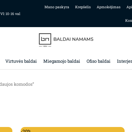
Mano paskyra
Krepšelis
Apmokėjimas
Ap
 VI: 10-16 val
Kon
Virtuvės baldai
Miegamojo baldai
Ofiso baldai
Interje
ndaujos komodos”
Original price was: 1,265.00€.
Current price is: 1,011.00€.
-20%