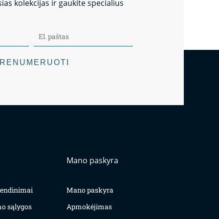
as kolekcijas ir gaukite specialius
RENUMERUOTI
Mano paskyra
yvendinimai
Mano paskyra
mo sąlygos
Apmokėjimas