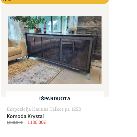
IŠPARDUOTA
Ekspozicija Kaunas Taikos pr. 125B
Komoda Krystal
1,186.00
€
1,318.00
€