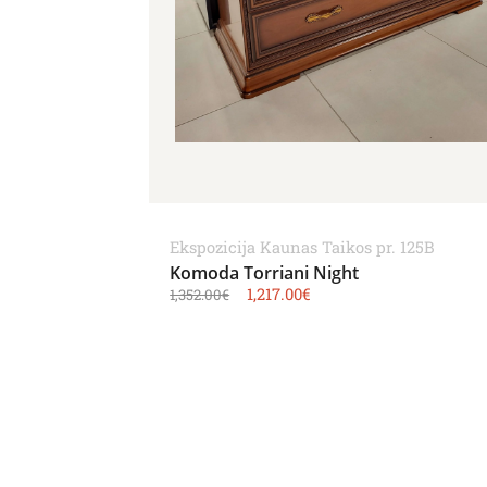
Ekspozicija Kaunas Taikos pr. 125B
Komoda Torriani Night
1,217.00
€
1,352.00
€