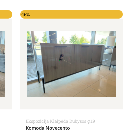
00€.
Original price was: 1,071.00€.
Current price is: 910.00€.
-15%
Ekspozicija Klaipėda Dubysos g.19
Komoda Novecento