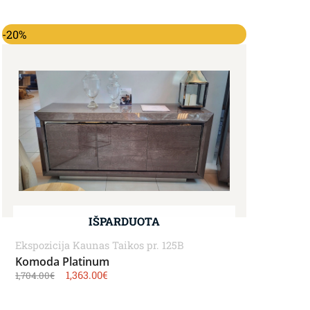
Original price was: 1,704.00€.
Current price is: 1,363.00€.
-20%
IŠPARDUOTA
Ekspozicija Kaunas Taikos pr. 125B
Komoda Platinum
1,363.00
€
1,704.00
€