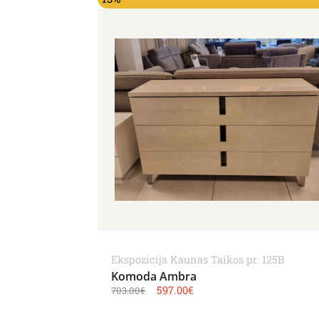
Ekspozicija Kaunas Taikos pr. 125B
Komoda Ambra
597.00
€
703.00
€