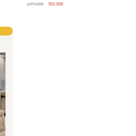
910.00
€
1,071.00
€
0€.