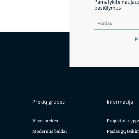
Pamatykite naujausi
pasiūlymus
P
Prekių grupės
Informacija
Visos prekės
Projektai ir įg
Modernūs baldai
Paslaugų teiki