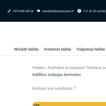
Pereiti
prie
+370 686 168 18
info@baldainamams.lt
I-V: 10-18 val bei
turinio
Minkšti baldai
Svetainės baldai
Valgomojo baldai
Pradžia
/ Produktai su žymomis “Itališkos i
Itališkos indaujos komodos
Rodomi visi rezultatai: 7
Original price was: 703.00€.
Current price is: 597.00€.
-15%