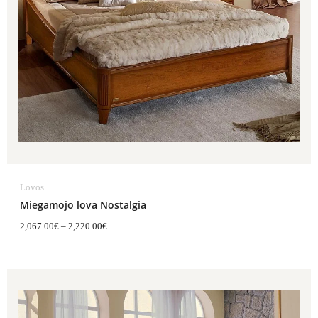
Lovos
Miegamojo lova Nostalgia
2,067.00
€
–
2,220.00
€
Price
range:
1,616.00€
through