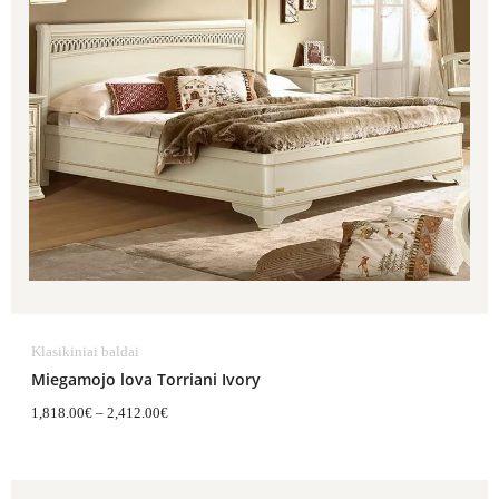
Klasikiniai baldai
Miegamojo lova Torriani Ivory
1,818.00
€
–
2,412.00
€
Price