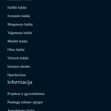
Itališki baldai
Svetainės baldai
Miegamojo baldai
Valgomojo baldai
Minkšti baldai
Ofiso baldai
Virtuvės baldai
Interjero detalės
Išpardavimas
Informacija
Projektai ir įgyvendinimai
Paslaugų teikimo sąlygos
Apmokėjimo būdai