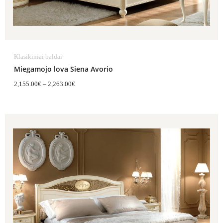
Klasikiniai baldai
Miegamojo lova Siena Avorio
2,155.00
€
–
2,263.00
€
Price
range:
1,880.00€
through
1,956.00€