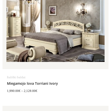
Itališki baldai
Miegamojo lova Torriani Ivory
1,990.00
€
–
2,128.00
€
Price