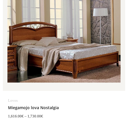
1,730.00€
Lovos
Miegamojo lova Nostalgia
1,616.00
€
–
1,730.00
€