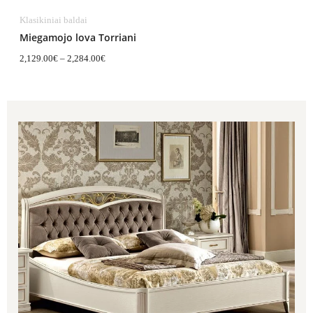
Klasikiniai baldai
Miegamojo lova Torriani
2,129.00
€
–
2,284.00
€
Price
range:
2,067.00€
through
2,198.00€