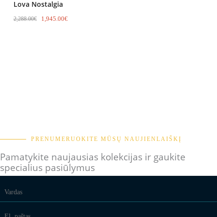
Lova Nostalgia
1,945.00
€
2,288.00
€
PRENUMERUOKITE MŪSŲ NAUJIENLAIŠKĮ
Pamatykite naujausias kolekcijas ir gaukite
specialius pasiūlymus