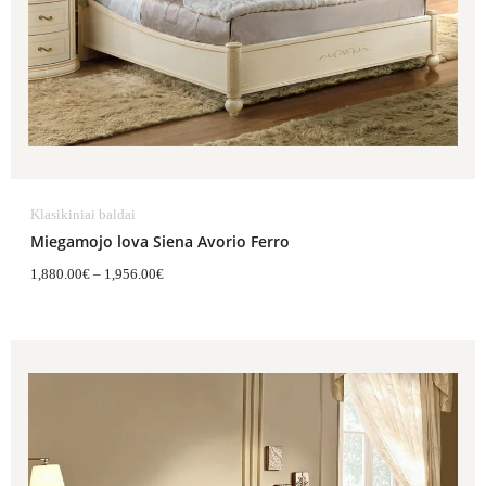
Klasikiniai baldai
Miegamojo lova Siena Avorio Ferro
1,880.00
€
–
1,956.00
€
Price
range:
1,818.00€
through
2,412.00€