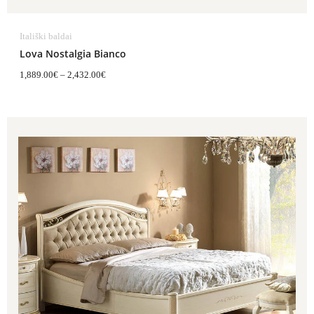
Itališki baldai
Lova Nostalgia Bianco
1,889.00
€
–
2,432.00
€
Price
range:
2,155.00€
through
2,263.00€