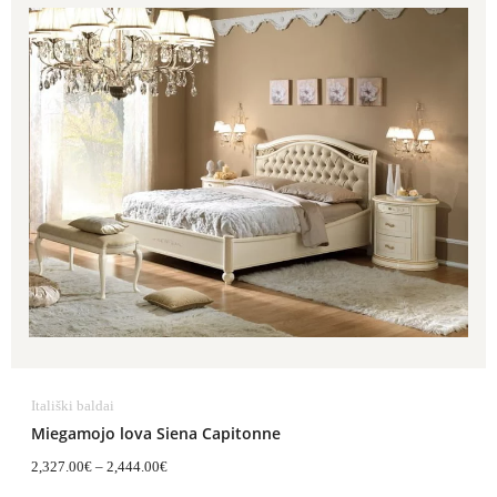
range:
2,327.00€
through
2,444.00€
Itališki baldai
Miegamojo lova Siena Capitonne
2,327.00
€
–
2,444.00
€