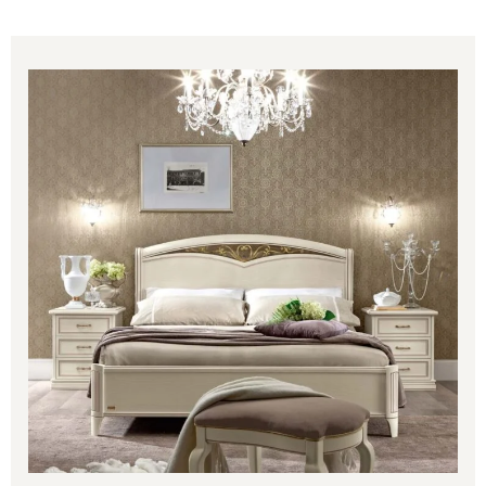
Price
range:
1,889.00€
through
2,432.00€