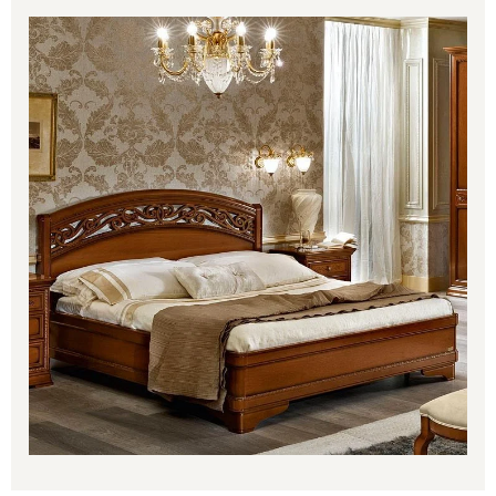
range:
2,129.00€
through
2,284.00€