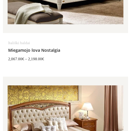
Itališki baldai
Miegamojo lova Nostalgia
2,067.00
€
–
2,198.00
€
Price
range:
2,067.00€
through
2,220.00€