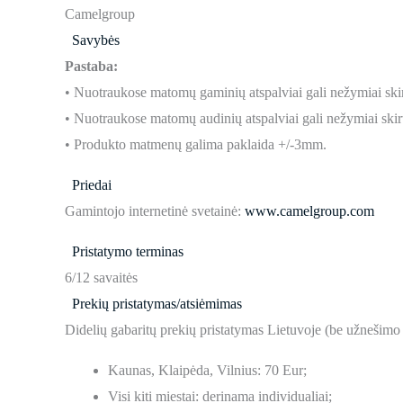
Camelgroup
Savybės
Pastaba:
• Nuotraukose matomų gaminių atspalviai gali nežymiai skir
• Nuotraukose matomų audinių atspalviai gali nežymiai skirt
• Produkto matmenų galima paklaida +/-3mm.
Priedai
Gamintojo internetinė svetainė:
www.camelgroup.com
Pristatymo terminas
6/12 savaitės
Prekių pristatymas/atsiėmimas
Didelių gabaritų prekių pristatymas Lietuvoje (be užnešimo
Kaunas, Klaipėda, Vilnius: 70 Eur;
Visi kiti miestai: derinama individualiai;