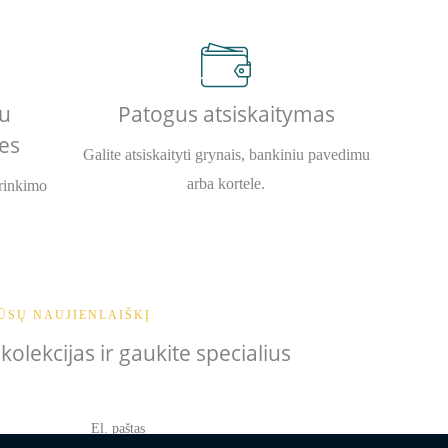
u
Patogus atsiskaitymas
es
Galite atsiskaityti grynais, bankiniu pavedimu
arba kortele.
urinkimo
ŪSŲ NAUJIENLAIŠKĮ
olekcijas ir gaukite specialius