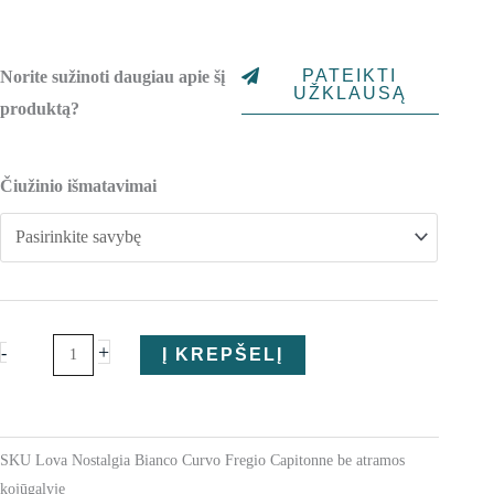
range:
2,067.00€
PATEIKTI
Norite sužinoti daugiau apie šį
through
UŽKLAUSĄ
produktą?
2,198.00€
produkto
Čiužinio išmatavimai
kiekis:
Miegamojo
lova
Nostalgia
+
-
Į KREPŠELĮ
SKU
Lova Nostalgia Bianco Curvo Fregio Capitonne be atramos
kojūgalyje