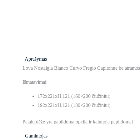
Aprašymas
Lova Nostalgia Bianco Curvo Fregio Capitonne be atramos
Išmatavimai:
172x221xH.121 (160×200 čiužiniui)
192x221xH.121 (180×200 čiužiniui)
Patalų dėže yra papildoma opcija ir kainuoja papildomai
Gamintojas