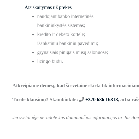
Atsiskaitymas už prekes
naudojant banko internetinės
bankininkystės sistemas;
kredito ir debeto kortele;
išankstiniu bankiniu pavedimu;
grynaisiais pinigais mūsų salonuose;
lizingo būdu.
Atkreipiame dėmesį, kad ši svetainė skirta tik informaciniams
Turite klausimų? Skambinkite:
+370 686 16818
, arba raš
Jei svetainėje neradote Jus dominančios informacijos ar Jus dom