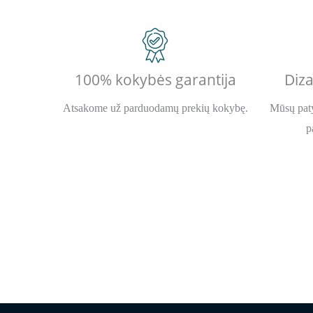
100% kokybės garantija
Diza
Atsakome už parduodamų prekių kokybę.
Mūsų paty
p