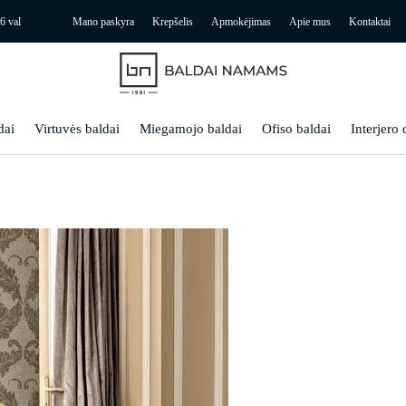
6 val
Mano paskyra
Krepšelis
Apmokėjimas
Apie mus
Kontaktai
dai
Virtuvės baldai
Miegamojo baldai
Ofiso baldai
Interjero 