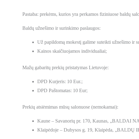
Pastaba: prekėms, kurios yra perkamos fiziniuose baldų sal
Baldų užnešimo ir surinkimo paslaugos:
Už papildomą mokestį galime suteikti užnešimo ir s
Kainos skaičiuojamos individualiai;
Mažų gabaritų prekių pristatymas Lietuvoje:
DPD Kurjeris: 10 Eur.;
DPD Paštomatas: 10 Eur;
Prekių atsiėmimas mūsų salonuose (nemokamai):
Kaune – Savanorių pr. 170, Kaunas, „BALDAI NA
Klaipėdoje – Dubysos g. 19, Klaipėda, „BALDŲ 