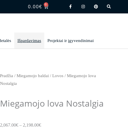
F
I
P
S
0
CART
a
n
i
e
0.00
€
c
s
n
a
e
t
t
r
b
a
e
c
o
g
r
h
o
r
e
k
a
s
-
m
t
f
detalės
Išpardavimas
Projektai ir įgyvendinimai
Pradžia
/
Miegamojo baldai
/
Lovos
/ Miegamojo lova
Nostalgia
Miegamojo lova Nostalgia
Price
2,067.00
€
–
2,198.00
€