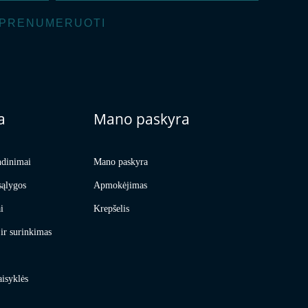
PRENUMERUOTI
a
Mano paskyra
ndinimai
Mano paskyra
sąlygos
Apmokėjimas
i
Krepšelis
ir surinkimas
aisyklės