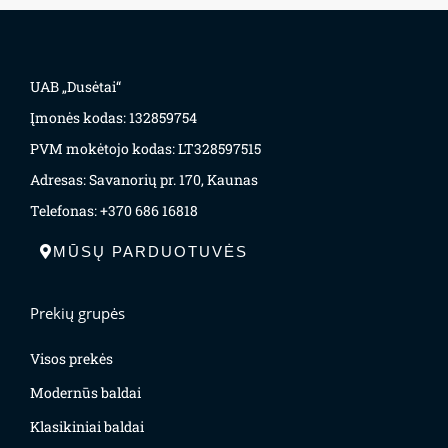
UAB „Dusėtai“
Įmonės kodas: 132859754
PVM mokėtojo kodas: LT328597515
Adresas: Savanorių pr. 170, Kaunas
Telefonas: +370 686 16818
MŪSŲ PARDUOTUVĖS
Prekių grupės
Visos prekės
Modernūs baldai
Klasikiniai baldai