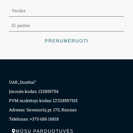
PRENUMERUOTI
UAB „Dusėtai“
Įmonės kodas: 132859754
PVM mokėtojo kodas: LT328597515
Adresas: Savanorių pr. 170, Kaunas
Telefonas: +370 686 16818
MŪSŲ PARDUOTUVĖS