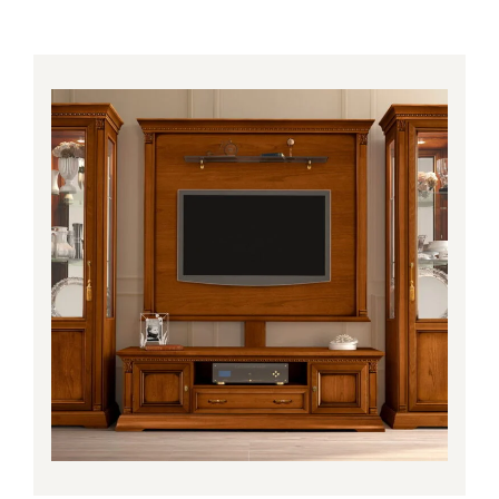
Price
range:
1,055.00€
through
1,165.00€