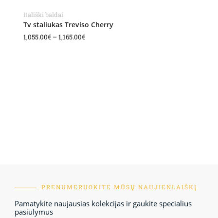
Itališki baldai
Tv staliukas Treviso Cherry
1,055.00
€
–
1,165.00
€
PRENUMERUOKITE MŪSŲ NAUJIENLAIŠKĮ
Pamatykite naujausias kolekcijas ir gaukite specialius
pasiūlymus