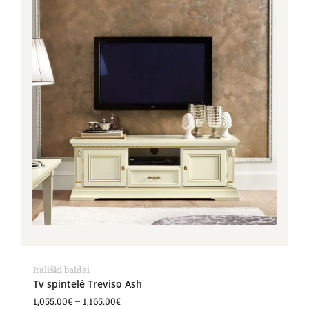
1,055.00€
through
1,165.00€
Itališki baldai
Tv spintelė Treviso Ash
1,055.00
€
–
1,165.00
€