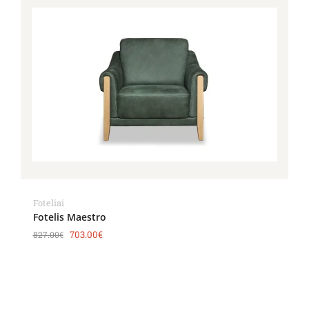
Foteliai
Fotelis Maestro
703.00
€
827.00
€