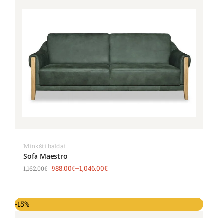
Minkšti baldai
Sofa Maestro
988.00
€
–
1,046.00
€
1,162.00
€
-15%