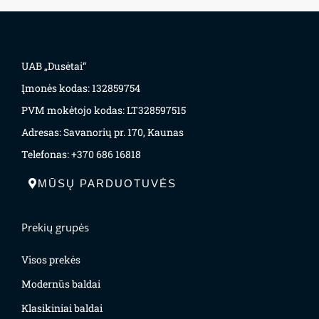
UAB „Dusėtai“
Įmonės kodas: 132859754
PVM mokėtojo kodas: LT328597515
Adresas: Savanorių pr. 170, Kaunas
Telefonas: +370 686 16818
MŪSŲ PARDUOTUVĖS
Prekių grupės
Visos prekės
Modernūs baldai
Klasikiniai baldai