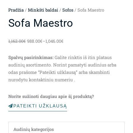
Pradžia
/
Minkšti baldai
/
Sofos
/ Sofa Maestro
Sofa Maestro
1,162.00
€
988.00
€
–
1,046.00
€
Spalvų pasirinkimas:
Galite rinktis iš itin plataus
audinių asortimento. Norint pamatyti audinius arba
odas prašome “Pateikti užklausą” arba skambinti
nurodytu kontaktiniu numeriu .
Norite sužinoti daugiau apie šį produktą?
PATEIKTI UŽKLAUSĄ
Audinių kategorijos