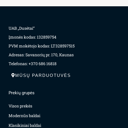
UAB „Dusėtai“
Įmonės kodas: 132859754
PVM mokėtojo kodas: LT328597515
Adresas: Savanorių pr. 170, Kaunas
Telefonas: +370 686 16818
MŪSŲ PARDUOTUVĖS
Prekių grupės
Visos prekės
Modernūs baldai
Klasikiniai baldai