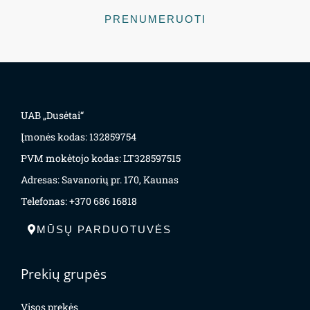
PRENUMERUOTI
UAB „Dusėtai“
Įmonės kodas: 132859754
PVM mokėtojo kodas: LT328597515
Adresas: Savanorių pr. 170, Kaunas
Telefonas: +370 686 16818
MŪSŲ PARDUOTUVĖS
Prekių grupės
Visos prekės