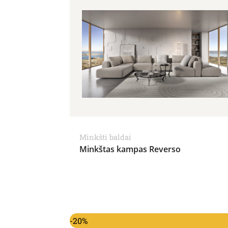
Minkšti baldai
Minkštas kampas Reverso
Original price was: 17,395.00€.
Current price is: 13,9
-20%