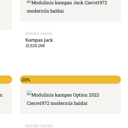
Itališki baldai
Kampas Jack
15,525.00
€
60.00€.
Original price was: 10,036.00€.
Current price is: 7,990.00€.
-20%
Itališki baldai