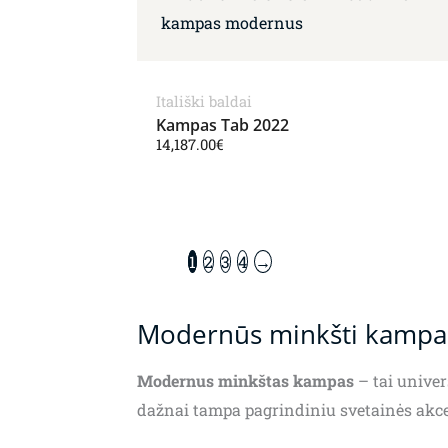
Itališki baldai
Kampas Tab 2022
14,187.00
€
1
2
3
4
→
Modernūs minkšti kampai 
Modernus minkštas kampas
– tai univer
dažnai tampa pagrindiniu svetainės akcen