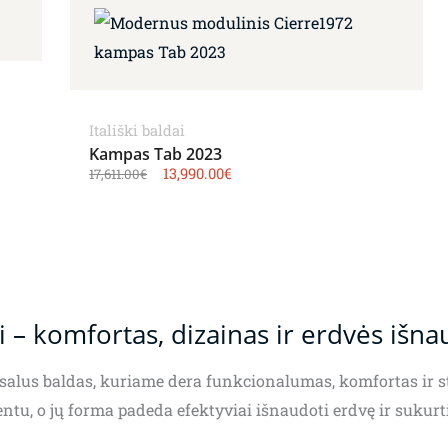
Itališki baldai
Kampas Tab 2023
13,990.00
€
17,611.00
€
– komfortas, dizainas ir erdvės išn
salus baldas, kuriame dera funkcionalumas, komfortas ir st
tu, o jų forma padeda efektyviai išnaudoti erdvę ir sukurti