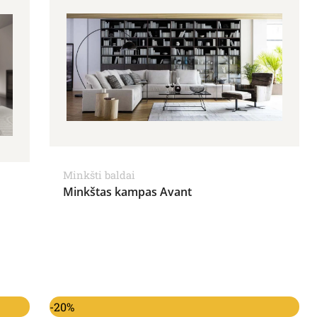
Minkšti baldai
Minkštas kampas Avant
15.00€.
Original price was: 12,456.00€.
Current price is: 9,965.00€.
-20%