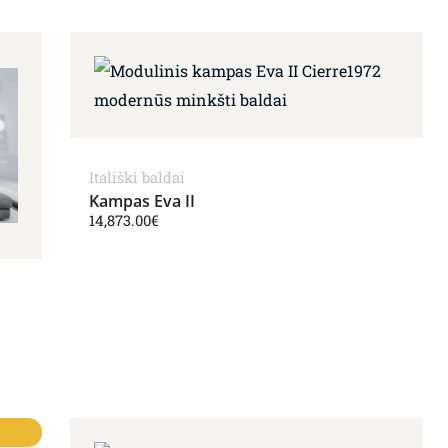
Itališki baldai
Kampas Eva II
14,873.00
€
43.00€.