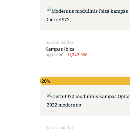
Itališki baldai
Kampas Ibiza
11,343.00
€
14,179.00
€
Original price was: 17,953.00€.
Current price is: 14,3
-20%
Itališki baldai