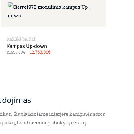
Itališki baldai
Kampas Up-down
12,763.00
€
15,953.00
€
audojimas
ilius. Šiuolaikiniame interjere kampinės sofos
 jaukų, bendravimui pritaikytą centrą.