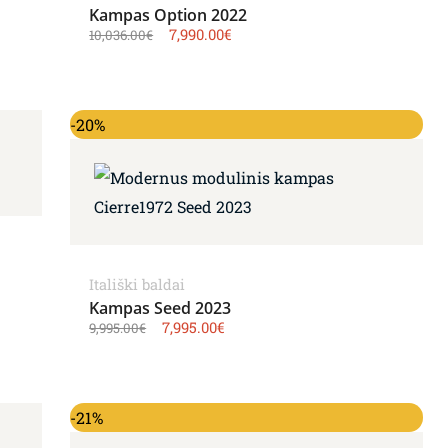
Kampas Option 2022
7,990.00
€
10,036.00
€
Original price was: 9,995.00€.
Current price is: 7,995.00€.
-20%
Itališki baldai
Kampas Seed 2023
7,995.00
€
9,995.00
€
Original price was: 17,611.00€.
Current price is: 13,990.00€.
-21%