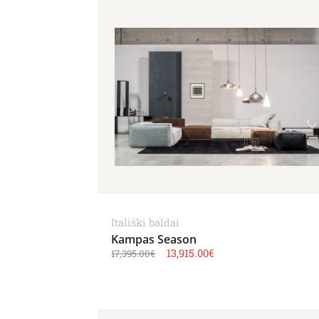
Itališki baldai
Kampas Season
13,915.00
€
17,395.00
€