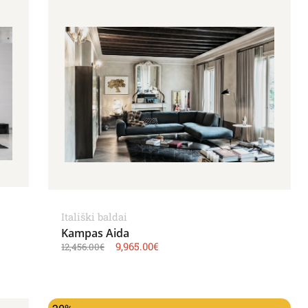
Itališki baldai
Kampas Aida
9,965.00
€
12,456.00
€
Original price was: 11,965.00€.
Current price is: 9,571.00€.