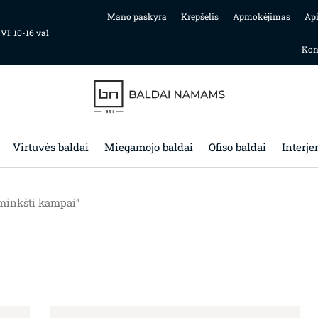
Mano paskyra
Krepšelis
Apmokėjimas
Ap
 VI: 10-16 val
Kon
Virtuvės baldai
Miegamojo baldai
Ofiso baldai
Interje
minkšti kampai”