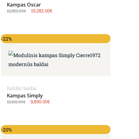
Kampas Oscar
10,282.00
€
12,852.00
€
Original price was: 12,631.00€.
Current price is: 9,890.00€.
-22%
Itališki baldai
Kampas Simply
9,890.00
€
12,631.00
€
Original price was: 15,953.00€.
Current price is: 12,763.00€.
-20%