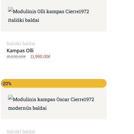
Itališki baldai
Kampas Olli
11,990.00
€
15,030.00
€
Original price was: 12,852.00€.
Current price is: 10,282.00€.
-20%
Itališki baldai