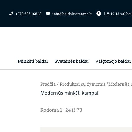
Pereiti
prie
+370 686 168 18
info@baldainamams.lt
I-V: 10-18 val bei
turinio
Minkšti baldai
Svetainės baldai
Valgomojo baldai
Pradžia
/ Produktai su žymomis “Modernūs 
Modernūs minkšti kampai
Rodoma 1–24 iš 73