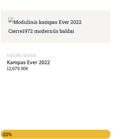
Itališki baldai
Kampas Ever 2022
12,679.00
€
Original price was: 15,030.00€.
Current price is: 11,990.00€.
-20%