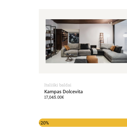
Itališki baldai
Kampas Dolcevita
17,045.00
€
Original price was: 14,179.00€.
Current price is: 11,3
-20%