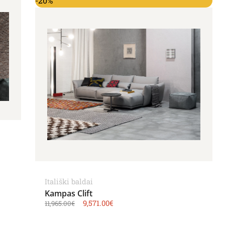
-20%
Itališki baldai
Kampas Clift
9,571.00
€
11,965.00
€