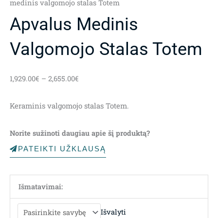
medinis valgomojo stalas Totem
Apvalus Medinis
Valgomojo Stalas Totem
Price
1,929.00
€
–
2,655.00
€
range:
1,929.00€
Keraminis valgomojo stalas Totem.
through
2,655.00€
Norite sužinoti daugiau apie šį produktą?
PATEIKTI UŽKLAUSĄ
Išmatavimai:
Išvalyti