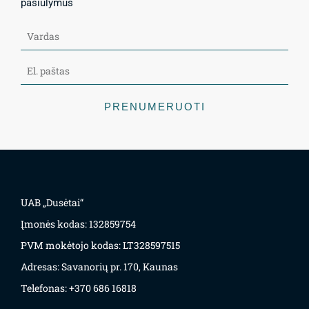
pasiūlymus
PRENUMERUOTI
UAB „Dusėtai“
Įmonės kodas: 132859754
PVM mokėtojo kodas: LT328597515
Adresas: Savanorių pr. 170, Kaunas
Telefonas: +370 686 16818