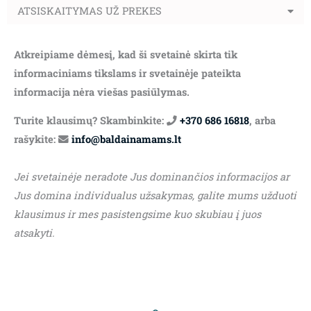
ATSISKAITYMAS UŽ PREKES
Atkreipiame dėmesį, kad ši svetainė skirta tik
informaciniams tikslams ir svetainėje pateikta
informacija nėra viešas pasiūlymas.
Turite klausimų? Skambinkite:
+370 686 16818
, arba
rašykite:
info@baldainamams.lt
Jei svetainėje neradote Jus dominančios informacijos ar
Jus domina individualus užsakymas, galite mums užduoti
klausimus ir mes pasistengsime kuo skubiau į juos
atsakyti.