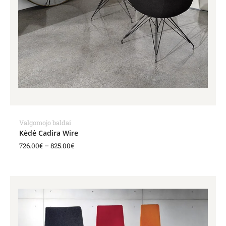
Valgomojo baldai
Kėdė Cadira Wire
726.00
€
–
825.00
€