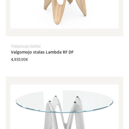
Valgomojo baldai
Valgomojo stalas Lambda RF DF
4,933.00
€
Price
range:
3,755.00€
through
4,220.00€