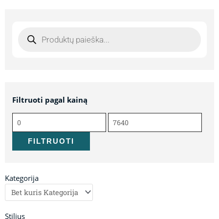
Products
search
Filtruoti pagal kainą
Min
Maks
kaina
kaina
FILTRUOTI
Kategorija
Stilius