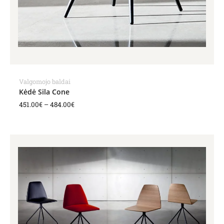
Valgomojo baldai
Kėdė Sila Cone
451.00
€
–
484.00
€
Price
range:
418.00€
through
451.00€