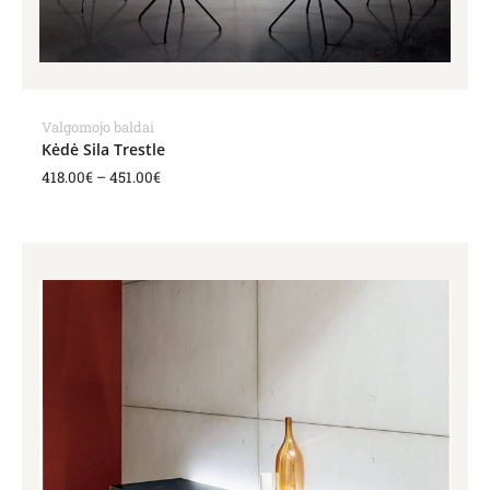
Valgomojo baldai
Kėdė Sila Trestle
418.00
€
–
451.00
€