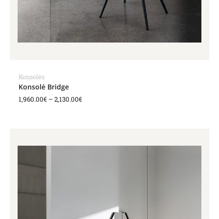
Konsolės
Konsolė Bridge
1,960.00
€
–
2,130.00
€
Price
range:
1,210.00€
through
1,863.00€