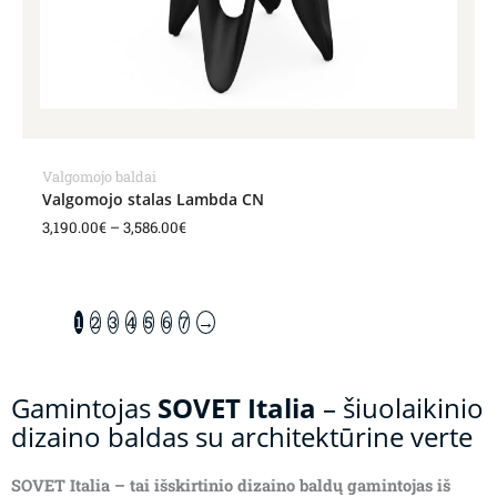
Valgomojo baldai
Valgomojo stalas Lambda CN
3,190.00
€
–
3,586.00
€
1
2
3
4
5
6
7
→
Gamintojas
SOVET Italia
– šiuolaikinio
dizaino baldas su architektūrine verte
SOVET Italia – tai išskirtinio dizaino baldų gamintojas iš