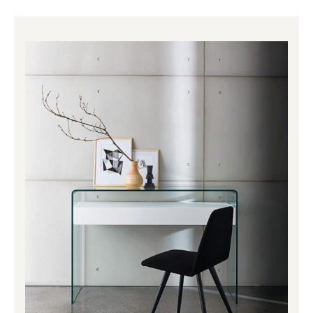
Price
range:
1,960.00€
through
2,130.00€