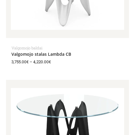
Valgomojo baldai
Valgomojo stalas Lambda CB
3,755.00
€
–
4,220.00
€
Price
range:
3,190.00€
through
3,586.00€