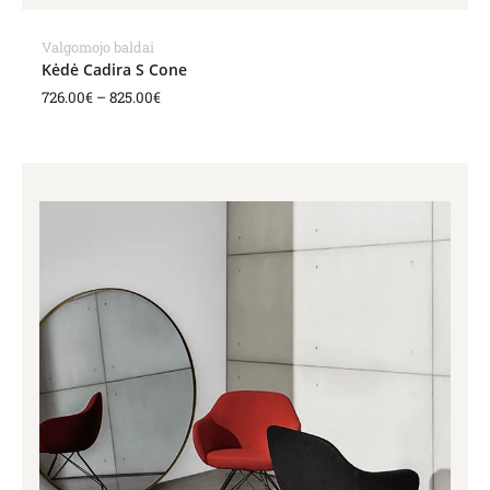
Valgomojo baldai
Kėdė Cadira S Cone
726.00
€
–
825.00
€
Price
range:
726.00€
through
825.00€