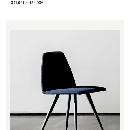
341.00
€
–
484.00
€
Price
range:
451.00€
through
484.00€