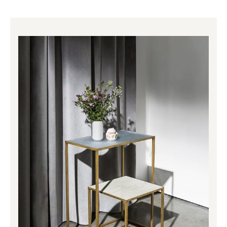
Price
range:
666.00€
through
1,392.00€