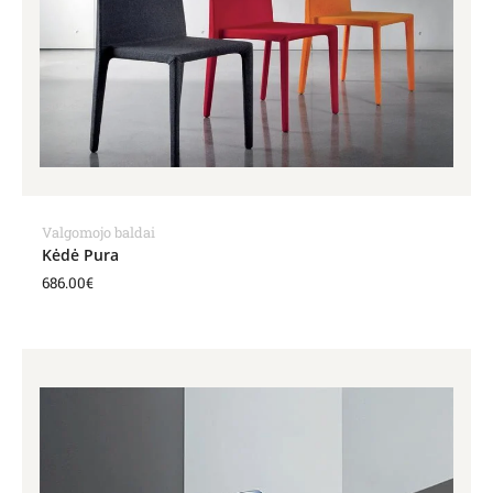
Valgomojo baldai
Kėdė Pura
686.00
€
Price
range:
341.00€
through
484.00€