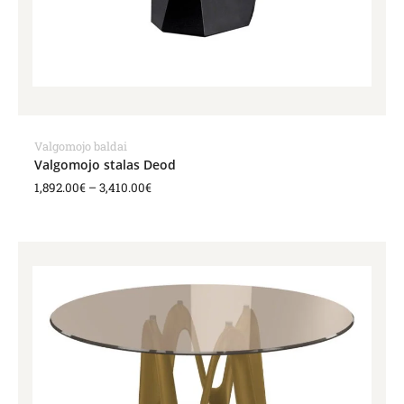
Valgomojo baldai
Valgomojo stalas Deod
1,892.00
€
–
3,410.00
€
Price
range:
3,988.00€
through
4,454.00€