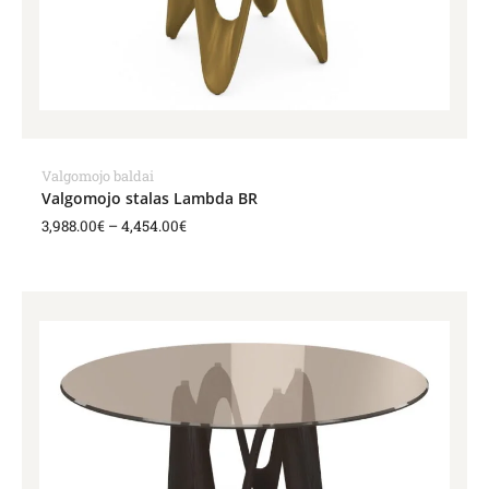
Valgomojo baldai
Valgomojo stalas Lambda BR
3,988.00
€
–
4,454.00
€
Price
range:
4,070.00€
through
4,466.00€