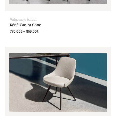
Valgomojo baldai
Kėdė Cadira Cone
770.00
€
–
869.00
€
Price
range:
726.00€
through
825.00€