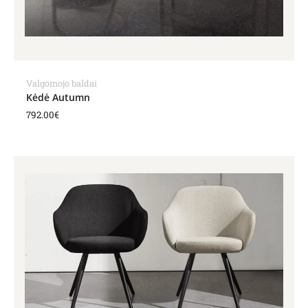
Valgomojo baldai
Kėdė Autumn
792.00
€
Price
range:
770.00€
through
869.00€