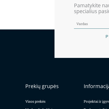
Pamatykite nau
specialius pas
P
Prekių grupės
Informacij
Visos prekės
Projektai ir įg