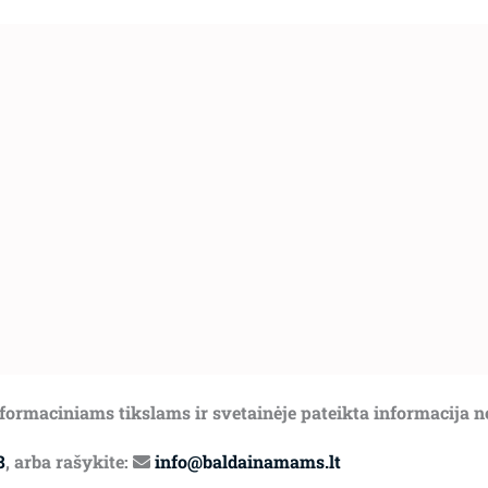
informaciniams tikslams ir svetainėje pateikta informacija 
8
, arba rašykite:
info@baldainamams.lt