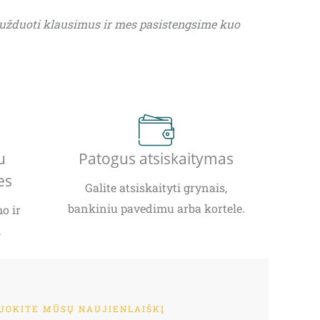
 užduoti klausimus ir mes pasistengsime kuo
u
Patogus atsiskaitymas
es
Galite atsiskaityti grynais,
bankiniu pavedimu arba kortele.
o ir
.
OKITE MŪSŲ NAUJIENLAIŠKĮ