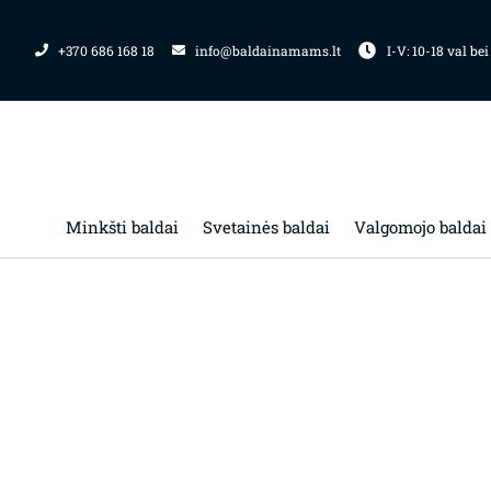
Pereiti
prie
+370 686 168 18
info@baldainamams.lt
I-V: 10-18 val bei
turinio
Minkšti baldai
Svetainės baldai
Valgomojo baldai