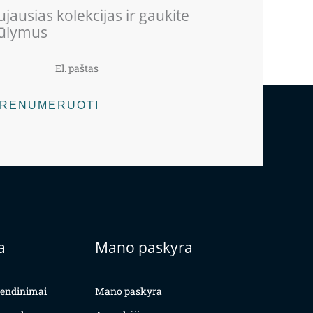
jausias kolekcijas ir gaukite
iūlymus
RENUMERUOTI
a
Mano paskyra
yvendinimai
Mano paskyra