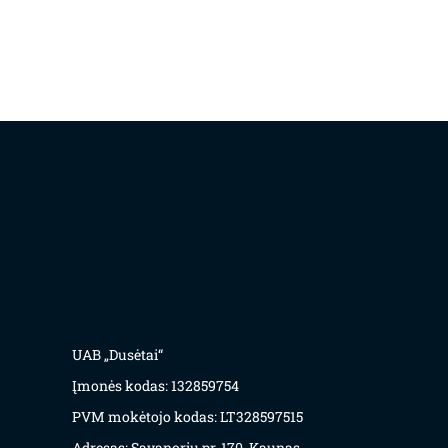
UAB „Dusėtai“
Įmonės kodas: 132859754
PVM mokėtojo kodas: LT328597515
Adresas: Savanorių pr. 170, Kaunas