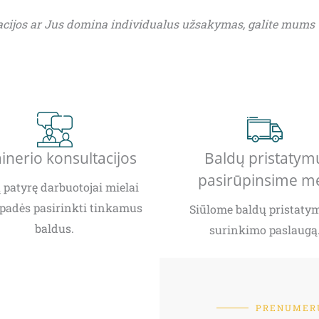
acijos ar Jus domina individualus užsakymas, galite mums
inerio konsultacijos
Baldų pristatym
pasirūpinsime m
patyrę darbuotojai mielai
padės pasirinkti tinkamus
Siūlome baldų pristatym
baldus.
surinkimo paslaugą
PRENUMERU