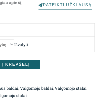
giau apie šį
PATEIKTI UŽKLAUSĄ
through
3,763.00€
Išvalyti
Į KREPŠELĮ
ūs baldai
,
Valgomojo baldai
,
Valgomojo stalai
gomojo stalai