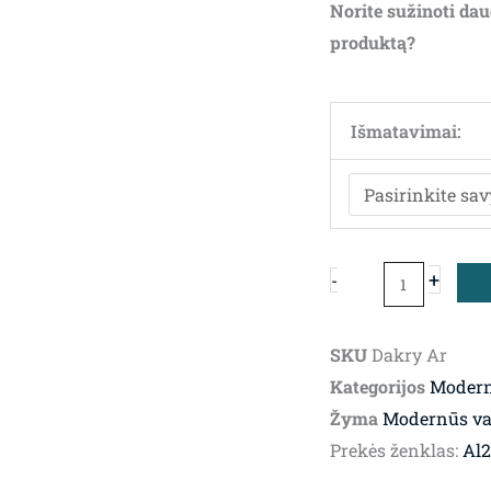
Norite sužinoti dau
produktą?
produkto
kiekis:
Išmatavimai:
Valgomojo
stalas
Dakry
Ar
+
-
SKU
Dakry Ar
Kategorijos
Modern
Žyma
Modernūs val
Prekės ženklas:
Al2