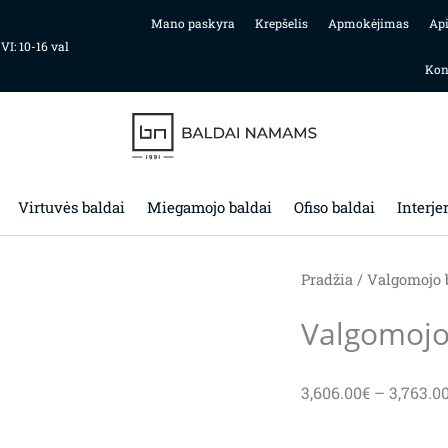
Mano paskyra
Krepšelis
Apmokėjimas
Ap
 VI: 10-16 val
Kon
Virtuvės baldai
Miegamojo baldai
Ofiso baldai
Interje
Pradžia
/
Valgomojo 
Valgomojo
3,606.00
€
–
3,763.0