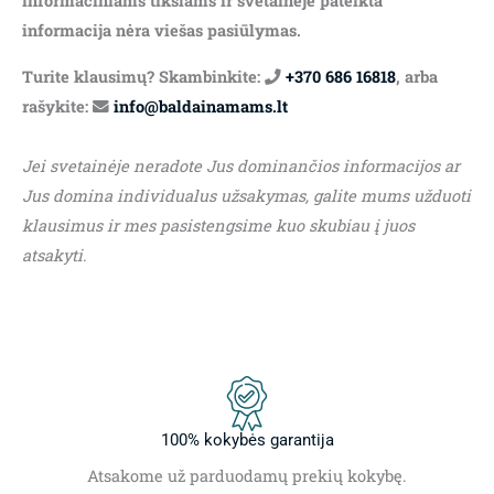
informaciniams tikslams ir svetainėje pateikta
informacija nėra viešas pasiūlymas.
Turite klausimų? Skambinkite:
+370 686 16818
, arba
rašykite:
info@baldainamams.lt
Jei svetainėje neradote Jus dominančios informacijos ar
Jus domina individualus užsakymas, galite mums užduoti
klausimus ir mes pasistengsime kuo skubiau į juos
atsakyti.
100% kokybės garantija
Atsakome už parduodamų prekių kokybę.