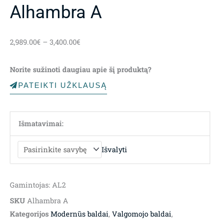
Alhambra A
Price
2,989.00
€
–
3,400.00
€
range:
2,989.00€
Norite sužinoti daugiau apie šį produktą?
through
3,400.00€
PATEIKTI UŽKLAUSĄ
Išmatavimai:
Išvalyti
Gamintojas: AL2
SKU
Alhambra A
Kategorijos
Modernūs baldai
,
Valgomojo baldai
,