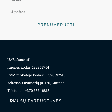
PRENUMERUOTI
UAB „Dusėtai“
Įmonės kodas: 132859754
PVM mokėtojo kodas: LT328597515
Adresas: Savanorių pr. 170, Kaunas
Telefonas: +370 686 16818
MŪSŲ PARDUOTUVĖS