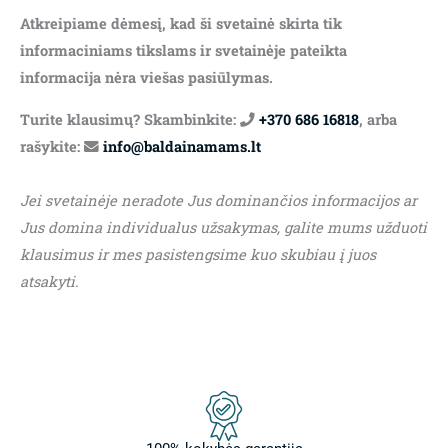
Atkreipiame dėmesį, kad ši svetainė skirta tik
informaciniams tikslams ir svetainėje pateikta
informacija nėra viešas pasiūlymas.
Turite klausimų? Skambinkite:
+370 686 16818
, arba
rašykite:
info@baldainamams.lt
Jei svetainėje neradote Jus dominančios informacijos ar
Jus domina individualus užsakymas, galite mums užduoti
klausimus ir mes pasistengsime kuo skubiau į juos
atsakyti.