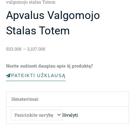
valgomojo stalas Totem
Apvalus Valgomojo
Stalas Totem
Price
933.00
€
–
3,107.00
€
range:
933.00€
Norite sužinoti daugiau apie šį produktą?
through
3,107.00€
PATEIKTI UŽKLAUSĄ
Išmatavimai:
Išvalyti