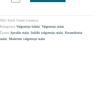
SKU
Sovet Totem-Ceramica
Kategorijos
Valgomojo baldai
,
Valgomojo stalai
Žymos
Apvalūs stalai
,
Itališki valgomojo stalai
,
Keramikiniai
stalai
,
Modernūs valgomojo stalai