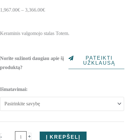
Price
1,967.00
€
–
3,366.00
€
range:
1,967.00€
Keraminis valgomojo stalas Totem.
through
3,366.00€
PATEIKTI
Norite sužinoti daugiau apie šį
UŽKLAUSĄ
produktą?
produkto
Išmatavimai:
kiekis:
Apvalus
keramikinis
valgomojo
stalas
Totem
+
-
Į KREPŠELĮ