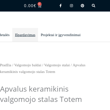
F
I
P
S
0
CART
a
n
i
e
0.00
€
c
s
n
a
e
t
t
r
b
a
e
c
o
g
r
h
o
r
e
k
a
s
-
m
t
f
detalės
Išpardavimas
Projektai ir įgyvendinimai
Pradžia
/
Valgomojo baldai
/
Valgomojo stalai
/ Apvalus
keramikinis valgomojo stalas Totem
Apvalus keramikinis
valgomojo stalas Totem