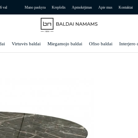
6 val
Mano paskyra
Krepšelis
Apmokėjimas
Apie mus
Kontaktai
dai
Virtuvės baldai
Miegamojo baldai
Ofiso baldai
Interjero 